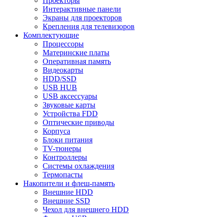
Проекторы
Интерактивные панели
Экраны для проекторов
Крепления для телевизоров
Комплектующие
Процессоры
Материнские платы
Оперативная память
Видеокарты
HDD/SSD
USB HUB
USB аксессуары
Звуковые карты
Устройства FDD
Оптические приводы
Корпуса
Блоки питания
TV-тюнеры
Контроллеры
Системы охлаждения
Термопасты
Накопители и флеш-память
Внешние HDD
Внешние SSD
Чехол для внешнего HDD