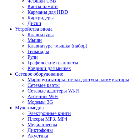
Флэшки USB
Карты памяти
Карманы для HDD
Картридеры
Диски
Устройства ввода
Клавиатуры
Мыши
Клавиатура+мышка (набор)
Геймпады
Рули
Графические планшеты
Коврики для мышек
Сетевое оборудование
Маршрутизаторы, точки доступа, коммутаторы
Сетевые карты
Сетевые адаптеры Wi-Fi
Антенны WiFi
Модемы 3G
Мультимедиа
Электронные книги
Плееры MP3, MP4
Медиаплееры
Диктофоны
Акустика