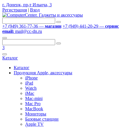
г. Донецк, пр-т Ильича, 3
Регистрация
|
Вход
+7 (949) 361-77-36 —
магазин
+7 (949) 441-20-29 —
сервис
email:
mail@cc-dn.ru
3
Каталог
Каталог
Продукция Apple, аксессуары
iPhone
iPad
Watch
iMac
Mac-mini
Mac Pro
MacBook
Мониторы
Базовые станции
Apple TV