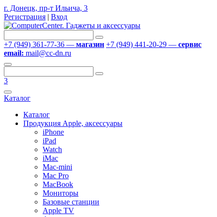
г. Донецк, пр-т Ильича, 3
Регистрация
|
Вход
+7 (949) 361-77-36 —
магазин
+7 (949) 441-20-29 —
сервис
email:
mail@cc-dn.ru
3
Каталог
Каталог
Продукция Apple, аксессуары
iPhone
iPad
Watch
iMac
Mac-mini
Mac Pro
MacBook
Мониторы
Базовые станции
Apple TV