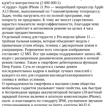
кд/м²) и контрастности (2 000 000:1).
«Сердце» Apple iPhone 11 Pro — мощнейший процессор Apple
A13 Bionic, выполненный по 7-нанометровому техпроцессу.
Задач, чтобы нагрузить его по полной программе, еще
попросту не придумано. К тому же чипсет существенно
нарастил показатели энергоэффективности, благодаря чему
аппарат работает в автономном режиме на целых 4 часа
дольше предшественника.
Отдельный повод для гордости у Pro-версии iphone 11 —
тройная тыльная камера, которая объединяет модуль с
привычным углом обзора, телевик с двухкратным зумом и
ультраширик. Разрешение всех сенсоров изображения
составляет 12 МП. Все три камеры поддерживают запись 4К-
видео с расширенным динамическим диапазоном и ночной
режим съемки. Также в смартфоне дебютировала функция
Deep Fusion. Суть ее сводится к съемке девяти
последовательных кадров и выборе лучших пикселей с
каждого из них для создания высокодетализированного
снимка в любых условиях.
О принадлежности смартфона к высшим слоям общества
мобильных гаджетов указывают такие свойства, как быстрая
и беспроводная зарядка аккумуляторной батареи (18-ваттный
зарядный блочок включен в штатную комплектацию iPhone),
пыле- и влагозащита по стандарту IP68, улучшенное звучание
стереодинамиков и наличие на борту адаптера Wi-Fi 6.