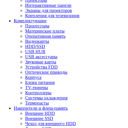
Проекторы
Интерактивные панели
Экраны для проекторов
Крепления для телевизоров
Комплектующие
Процессоры
Материнские платы
Оперативная память
Видеокарты
HDD/SSD
USB HUB
USB аксессуары
Звуковые карты
Устройства FDD
Оптические приводы
Корпуса
Блоки питания
TV-тюнеры
Контроллеры
Системы охлаждения
Термопасты
Накопители и флеш-память
Внешние HDD
Внешние SSD
Чехол для внешнего HDD