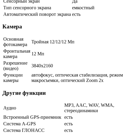
Сенсорный экран
Да
Тип сенсорного экрана
емкостный
Автоматический поворот экрана
есть
Камера
Основная
Тройная 12/12/12 Мп
фотокамера
Фронтальная
12 Мп
камера
Разрешение
3840x2160
(видео)
Функции
автофокус, оптическая стабилизация, режим
камеры
макросъемки, оптический Zoom 2x
Другие функции
MP3, AAC, WAV, WMA,
Аудио
стереодинамики
Встроенный GPS-приемник
есть
Cистема A-GPS
есть
Система ГЛОНАСС
есть