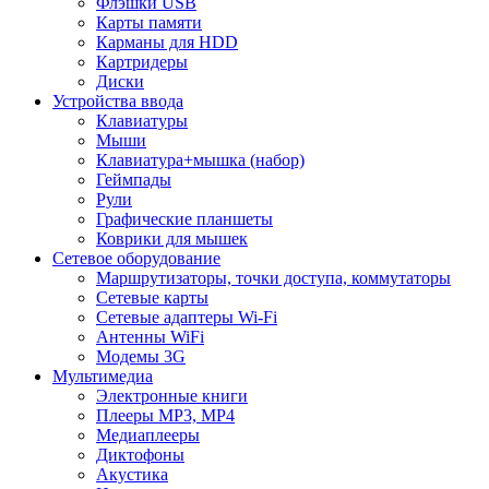
Флэшки USB
Карты памяти
Карманы для HDD
Картридеры
Диски
Устройства ввода
Клавиатуры
Мыши
Клавиатура+мышка (набор)
Геймпады
Рули
Графические планшеты
Коврики для мышек
Сетевое оборудование
Маршрутизаторы, точки доступа, коммутаторы
Сетевые карты
Сетевые адаптеры Wi-Fi
Антенны WiFi
Модемы 3G
Мультимедиа
Электронные книги
Плееры MP3, MP4
Медиаплееры
Диктофоны
Акустика