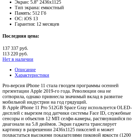
Экран:
5.8'' 2436x1125
Тип экрана:
емкостный
Память:
512 Гб
ОС:
iOS 13
Гарантия:
12 месяцев
Последняя цена:
137 337 руб.
113 220 руб.
Нет в наличии
Описание
Характеристики
Pro-версия iPhone 11 стала гвоздем программы осенней
презентации Apple 2019-го года. Революции она не
сотворила, однако привнесла значимый вклад в развитие
мобильной индустрии на год грядущий.
В Apple iPhone 11 Pro 512GB Space Gray используется OLED-
дисплей с вырезом под датчики системы Face ID, служебные
сенсоры и объектив 12 МП селфи-камеры, растянувшийся по
диагонали на 5.8 дюймов. Экран гаджета транслирует
картинку в разрешении 2436х1125 пикселей и может
похвастаться высокими показателями пиковой яркости (1200