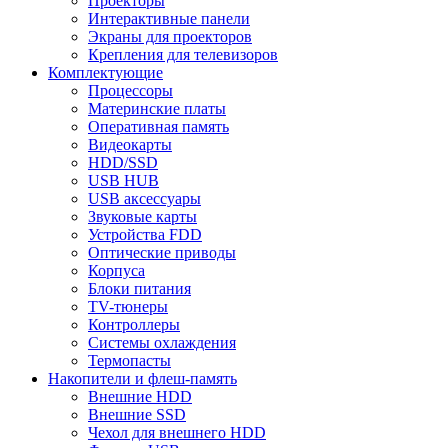
Проекторы
Интерактивные панели
Экраны для проекторов
Крепления для телевизоров
Комплектующие
Процессоры
Материнские платы
Оперативная память
Видеокарты
HDD/SSD
USB HUB
USB аксессуары
Звуковые карты
Устройства FDD
Оптические приводы
Корпуса
Блоки питания
TV-тюнеры
Контроллеры
Системы охлаждения
Термопасты
Накопители и флеш-память
Внешние HDD
Внешние SSD
Чехол для внешнего HDD