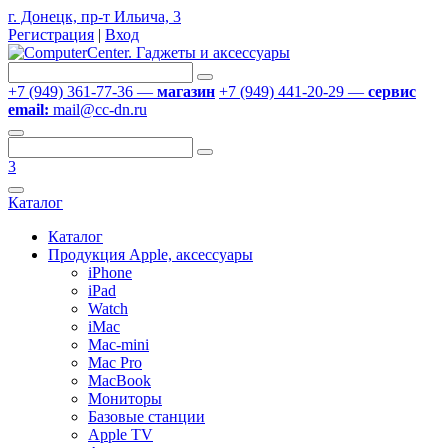
г. Донецк, пр-т Ильича, 3
Регистрация
|
Вход
+7 (949) 361-77-36 —
магазин
+7 (949) 441-20-29 —
сервис
email:
mail@cc-dn.ru
3
Каталог
Каталог
Продукция Apple, аксессуары
iPhone
iPad
Watch
iMac
Mac-mini
Mac Pro
MacBook
Мониторы
Базовые станции
Apple TV