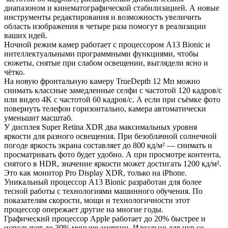
диапазоном и кинемато­графической стабилизацией. А новые
инструменты редактирования и возмож­ность увеличить
область изображения в четыре раза помогут в реализации
ваших идей.
Ночной режим камер работает с процессором A13 Bionic и
интеллектуальными программными функциями, чтобы
сюжеты, снятые при слабом освещении, выглядели ясно и
чётко.
На новую фронтальную камеру TrueDepth 12 Мп можно
снимать классные замедленные селфи с частотой 120 кадров/с
или видео 4K с частотой 60 кадров/с. А если при съёмке фото
повернуть телефон горизонтально, камера автоматически
уменьшит масштаб.
У дисплея Super Retina XDR два максимальных уровня
яркости для разного освещения. При безоблачной солнечной
погоде яркость экрана составляет до 800 кд/ м² — снимать и
просматривать фото будет удобно. А при просмотре контента,
снятого в HDR, значение яркости может достигать 1200 кд/ м².
Это как монитор Pro Display XDR, только на iPhone.
Уникальный процессор A13 Bionic разработан для более
тесной работы с технологиями машинного обучения. По
показателям скорости, мощи и технологичности этот
процессор опережает другие на многие годы.
Графический процессор Apple работает до 20% быстрее и
использует до 30% меньше энергии. Идеально для игр со