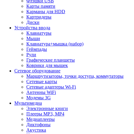
Флэшки USB
Карты памяти
Карманы для HDD
Картридеры
Диски
Устройства ввода
Клавиатуры
Мыши
Клавиатура+мышка (набор)
Геймпады
Рули
Графические планшеты
Коврики для мышек
Сетевое оборудование
Маршрутизаторы, точки доступа, коммутаторы
Сетевые карты
Сетевые адаптеры Wi-Fi
Антенны WiFi
Модемы 3G
Мультимедиа
Электронные книги
Плееры MP3, MP4
Медиаплееры
Диктофоны
Акустика