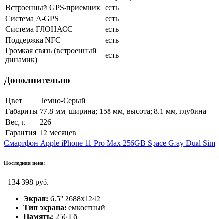
Встроенный GPS-приемник
есть
Cистема A-GPS
есть
Система ГЛОНАСС
есть
Поддержка NFC
есть
Громкая связь (встроенный
есть
динамик)
Дополнительно
Цвет
Темно-Серый
Габариты
77.8 мм, ширина; 158 мм, высота; 8.1 мм, глубина
Вес, г.
226
Гарантия
12 месяцев
Смартфон Apple iPhone 11 Pro Max 256GB Space Gray Dual Sim
Последняя цена:
134 398 руб.
Экран:
6.5'' 2688x1242
Тип экрана:
емкостный
Память:
256 Гб