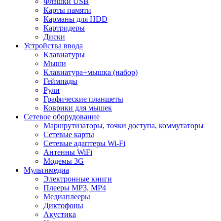
Флэшки USB
Карты памяти
Карманы для HDD
Картридеры
Диски
Устройства ввода
Клавиатуры
Мыши
Клавиатура+мышка (набор)
Геймпады
Рули
Графические планшеты
Коврики для мышек
Сетевое оборудование
Маршрутизаторы, точки доступа, коммутаторы
Сетевые карты
Сетевые адаптеры Wi-Fi
Антенны WiFi
Модемы 3G
Мультимедиа
Электронные книги
Плееры MP3, MP4
Медиаплееры
Диктофоны
Акустика