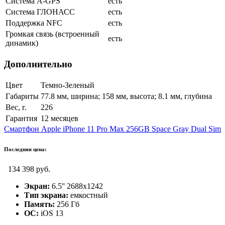
Cистема A-GPS
есть
Система ГЛОНАСС
есть
Поддержка NFC
есть
Громкая связь (встроенный
есть
динамик)
Дополнительно
Цвет
Темно-Зеленый
Габариты
77.8 мм, ширина; 158 мм, высота; 8.1 мм, глубина
Вес, г.
226
Гарантия
12 месяцев
Смартфон Apple iPhone 11 Pro Max 256GB Space Gray Dual Sim
Последняя цена:
134 398 руб.
Экран:
6.5'' 2688x1242
Тип экрана:
емкостный
Память:
256 Гб
ОС:
iOS 13