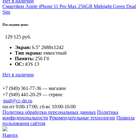
Нет в наличии
Смартфон Apple iPhone 11 Pro Max 256GB Midnight Green Dual
Sim
Последняя цена:
129 125 руб.
Экран:
6.5'' 2688x1242
Тип экрана:
емкостный
Память:
256 Гб
ОС:
iOS 13
Нет в наличии
+7 (949) 361-77-36 — магазин
+7 (949) 441-20-29 — сервис
mail@cc-dn.ru
пн-пт 9:00-17:00, сб-вс 10:00-16:00
Политика обработки персональных данных
Политика
конфиденциальности
Рекомендательные технологии
Правила
пользования сайтом
Наверх