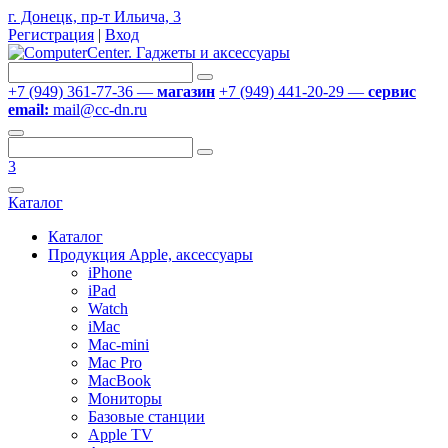
г. Донецк, пр-т Ильича, 3
Регистрация
|
Вход
+7 (949) 361-77-36 —
магазин
+7 (949) 441-20-29 —
сервис
email:
mail@cc-dn.ru
3
Каталог
Каталог
Продукция Apple, аксессуары
iPhone
iPad
Watch
iMac
Mac-mini
Mac Pro
MacBook
Мониторы
Базовые станции
Apple TV