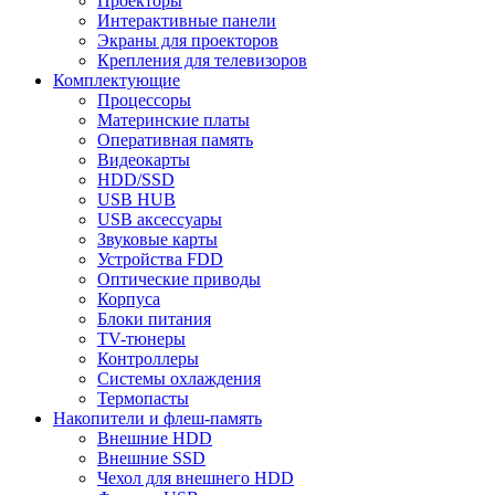
Проекторы
Интерактивные панели
Экраны для проекторов
Крепления для телевизоров
Комплектующие
Процессоры
Материнские платы
Оперативная память
Видеокарты
HDD/SSD
USB HUB
USB аксессуары
Звуковые карты
Устройства FDD
Оптические приводы
Корпуса
Блоки питания
TV-тюнеры
Контроллеры
Системы охлаждения
Термопасты
Накопители и флеш-память
Внешние HDD
Внешние SSD
Чехол для внешнего HDD