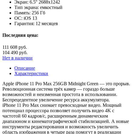
Экран:
6.5'' 2688x1242
Тип экрана:
емкостный
Память:
256 Гб
ОС:
iOS 13
Гарантия:
12 месяцев
Последняя цена:
111 608 руб.
104 490 руб.
Нет в наличии
Описание
Характеристики
Apple iPhone 11 Pro Max 256GB Midnight Green — это прорыв.
Революционная система трёх камер — гораздо больше
возможностей и неизменная простота в использовании.
Беспрецедентное увеличение ресурса аккумулятора.
iPhone 11 Pro Max снимает превосходные видео. Мощный
потенциал процессора позволяет получить видео 4K с
частотой 60 кадров/с, расширенным динамическим
диапазоном и кинемато­графической стабилизацией. А новые
инструменты редактирования и возмож­ность увеличить
область изображения в четыре раза помогут в реализации