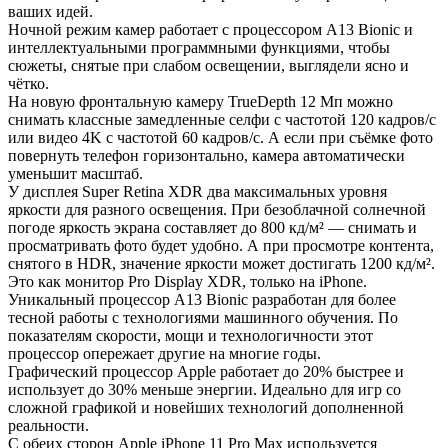
ваших идей.
Ночной режим камер работает с процессором A13 Bionic и
интеллектуальными программными функциями, чтобы
сюжеты, снятые при слабом освещении, выглядели ясно и
чётко.
На новую фронтальную камеру TrueDepth 12 Мп можно
снимать классные замедленные селфи с частотой 120 кадров/с
или видео 4K с частотой 60 кадров/с. А если при съёмке фото
повернуть телефон горизонтально, камера автоматически
уменьшит масштаб.
У дисплея Super Retina XDR два максимальных уровня
яркости для разного освещения. При безоблачной солнечной
погоде яркость экрана составляет до 800 кд/ м² — снимать и
просматривать фото будет удобно. А при просмотре контента,
снятого в HDR, значение яркости может достигать 1200 кд/ м².
Это как монитор Pro Display XDR, только на iPhone.
Уникальный процессор A13 Bionic разработан для более
тесной работы с технологиями машинного обучения. По
показателям скорости, мощи и технологичности этот
процессор опережает другие на многие годы.
Графический процессор Apple работает до 20% быстрее и
использует до 30% меньше энергии. Идеально для игр со
сложной графикой и новейших технологий дополненной
реальности.
С обеих сторон Apple iPhone 11 Pro Max используется