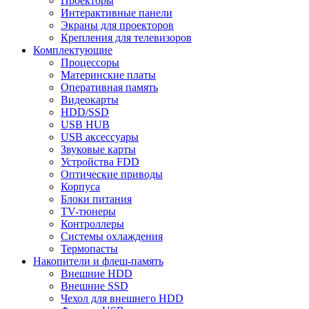
Проекторы
Интерактивные панели
Экраны для проекторов
Крепления для телевизоров
Комплектующие
Процессоры
Материнские платы
Оперативная память
Видеокарты
HDD/SSD
USB HUB
USB аксессуары
Звуковые карты
Устройства FDD
Оптические приводы
Корпуса
Блоки питания
TV-тюнеры
Контроллеры
Системы охлаждения
Термопасты
Накопители и флеш-память
Внешние HDD
Внешние SSD
Чехол для внешнего HDD