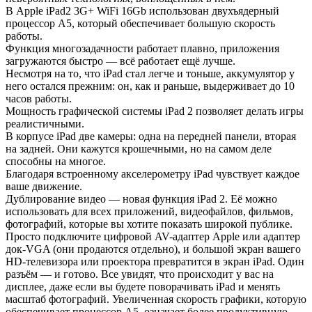
В Apple iPad2 3G+ WiFi 16Gb использован двухъядерный
процессор A5, который обеспечивает большую скорость
работы.
Функция многозадачности работает плавно, приложения
загружаются быстро — всё работает ещё лучше.
Несмотря на то, что iPad стал легче и тоньше, аккумулятор у
него остался прежним: он, как и раньше, выдерживает до 10
часов работы.
Мощность графической системы iPad 2 позволяет делать игры
реалистичными.
В корпусе iPad две камеры: одна на передней панели, вторая
на задней. Они кажутся крошечными, но на самом деле
способны на многое.
Благодаря встроенному акселерометру iPad чувствует каждое
ваше движение.
Дублирование видео — новая функция iPad 2. Её можно
использовать для всех приложений, видеофайлов, фильмов,
фотографий, которые вы хотите показать широкой публике.
Просто подключите цифровой AV-адаптер Apple или адаптер
док-VGA (они продаются отдельно), и большой экран вашего
HD-телевизора или проектора превратится в экран iPad. Один
разъём — и готово. Все увидят, что происходит у вас на
дисплее, даже если вы будете поворачивать iPad и менять
масштаб фотографий. Увеличенная скорость графики, которую
обеспечивает процессор A5, означает более продуктивную