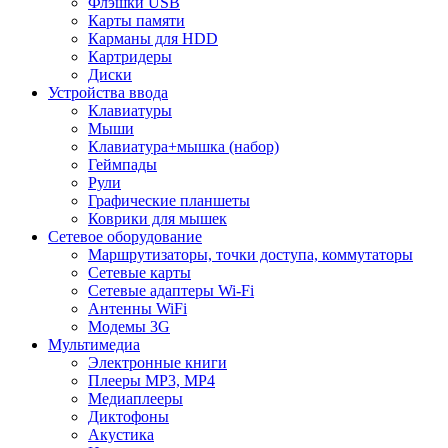
Флэшки USB
Карты памяти
Карманы для HDD
Картридеры
Диски
Устройства ввода
Клавиатуры
Мыши
Клавиатура+мышка (набор)
Геймпады
Рули
Графические планшеты
Коврики для мышек
Сетевое оборудование
Маршрутизаторы, точки доступа, коммутаторы
Сетевые карты
Сетевые адаптеры Wi-Fi
Антенны WiFi
Модемы 3G
Мультимедиа
Электронные книги
Плееры MP3, MP4
Медиаплееры
Диктофоны
Акустика