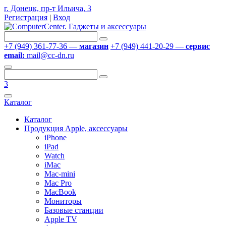
г. Донецк, пр-т Ильича, 3
Регистрация
|
Вход
+7 (949) 361-77-36 —
магазин
+7 (949) 441-20-29 —
сервис
email:
mail@cc-dn.ru
3
Каталог
Каталог
Продукция Apple, аксессуары
iPhone
iPad
Watch
iMac
Mac-mini
Mac Pro
MacBook
Мониторы
Базовые станции
Apple TV