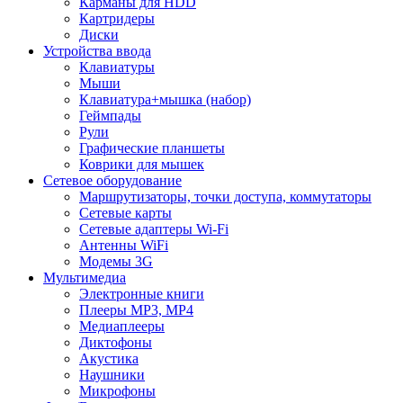
Карманы для HDD
Картридеры
Диски
Устройства ввода
Клавиатуры
Мыши
Клавиатура+мышка (набор)
Геймпады
Рули
Графические планшеты
Коврики для мышек
Сетевое оборудование
Маршрутизаторы, точки доступа, коммутаторы
Сетевые карты
Сетевые адаптеры Wi-Fi
Антенны WiFi
Модемы 3G
Мультимедиа
Электронные книги
Плееры MP3, MP4
Медиаплееры
Диктофоны
Акустика
Наушники
Микрофоны