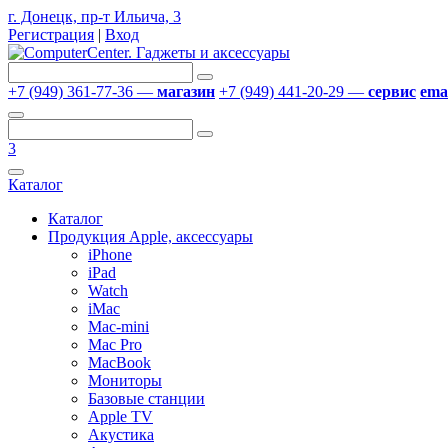
г. Донецк, пр-т Ильича, 3
Регистрация
|
Вход
+7 (949) 361-77-36 —
магазин
+7 (949) 441-20-29 —
сервис
emai
3
Каталог
Каталог
Продукция Apple, аксессуары
iPhone
iPad
Watch
iMac
Mac-mini
Mac Pro
MacBook
Мониторы
Базовые станции
Apple TV
Акустика