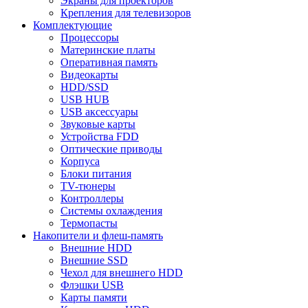
Экраны для проекторов
Крепления для телевизоров
Комплектующие
Процессоры
Материнские платы
Оперативная память
Видеокарты
HDD/SSD
USB HUB
USB аксессуары
Звуковые карты
Устройства FDD
Оптические приводы
Корпуса
Блоки питания
TV-тюнеры
Контроллеры
Системы охлаждения
Термопасты
Накопители и флеш-память
Внешние HDD
Внешние SSD
Чехол для внешнего HDD
Флэшки USB
Карты памяти