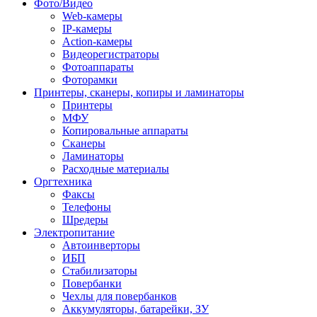
Фото/Видео
Web-камеры
IP-камеры
Action-камеры
Видеорегистраторы
Фотоаппараты
Фоторамки
Принтеры, сканеры, копиры и ламинаторы
Принтеры
МФУ
Копировальные аппараты
Сканеры
Ламинаторы
Расходные материалы
Оргтехника
Факсы
Телефоны
Шредеры
Электропитание
Автоинверторы
ИБП
Стабилизаторы
Повербанки
Чехлы для повербанков
Аккумуляторы, батарейки, ЗУ