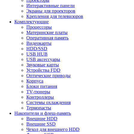
Проекторы
Интерактивные панели
Экраны для проекторов
Крепления для телевизоров
Комплектующие
Процессоры
Материнские платы
Оперативная память
Видеокарты
HDD/SSD
USB HUB
USB аксессуары
Звуковые карты
Устройства FDD
Оптические приводы
Корпуса
Блоки питания
TV-тюнеры
Контроллеры
Системы охлаждения
Термопасты
Накопители и флеш-память
Внешние HDD
Внешние SSD
Чехол для внешнего HDD