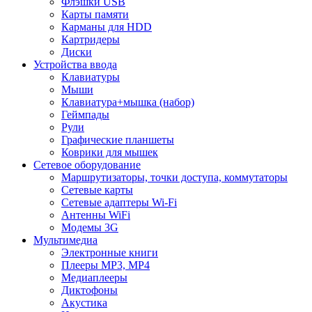
Флэшки USB
Карты памяти
Карманы для HDD
Картридеры
Диски
Устройства ввода
Клавиатуры
Мыши
Клавиатура+мышка (набор)
Геймпады
Рули
Графические планшеты
Коврики для мышек
Сетевое оборудование
Маршрутизаторы, точки доступа, коммутаторы
Сетевые карты
Сетевые адаптеры Wi-Fi
Антенны WiFi
Модемы 3G
Мультимедиа
Электронные книги
Плееры MP3, MP4
Медиаплееры
Диктофоны
Акустика