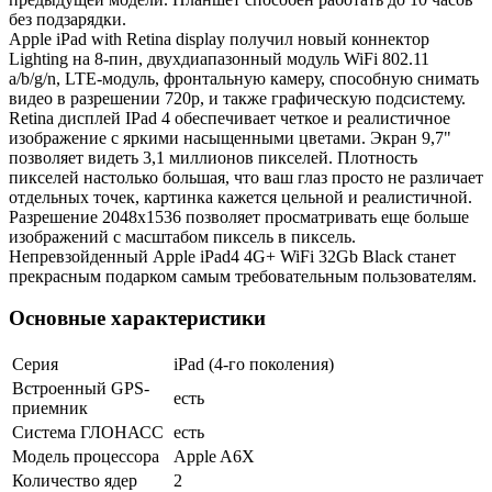
без подзарядки.
Apple iPad with Retina display получил новый коннектор
Lighting на 8-пин, двухдиапазонный модуль WiFi 802.11
a/b/g/n, LTE-модуль, фронтальную камеру, способную снимать
видео в разрешении 720p, и также графическую подсистему.
Retina дисплей IPad 4 обеспечивает четкое и реалистичное
изображение с яркими насыщенными цветами. Экран 9,7"
позволяет видеть 3,1 миллионов пикселей. Плотность
пикселей настолько большая, что ваш глаз просто не различает
отдельных точек, картинка кажется цельной и реалистичной.
Разрешение 2048x1536 позволяет просматривать еще больше
изображений с масштабом пиксель в пиксель.
Непревзойденный Apple iPad4 4G+ WiFi 32Gb Black станет
прекрасным подарком самым требовательным пользователям.
Основные характеристики
Серия
iPad (4-го поколения)
Встроенный GPS-
есть
приемник
Система ГЛОНАСС
есть
Модель процессора
Apple A6X
Количество ядер
2