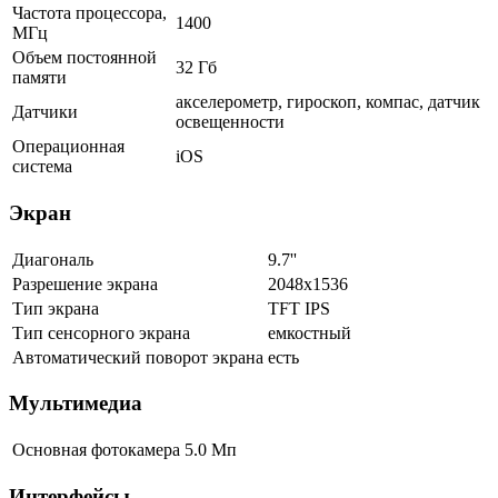
Частота процессора,
1400
МГц
Объем постоянной
32 Гб
памяти
акселерометр, гироскоп, компас, датчик
Датчики
освещенности
Операционная
iOS
система
Экран
Диагональ
9.7''
Разрешение экрана
2048x1536
Тип экрана
TFT IPS
Тип сенсорного экрана
емкостный
Автоматический поворот экрана
есть
Мультимедиа
Основная фотокамера
5.0 Мп
Интерфейсы