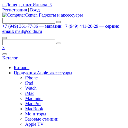
г. Донецк, пр-т Ильича, 3
Регистрация
|
Вход
+7 (949) 361-77-36 —
магазин
+7 (949) 441-20-29 —
сервис
email:
mail@cc-dn.ru
3
Каталог
Каталог
Продукция Apple, аксессуары
iPhone
iPad
Watch
iMac
Mac-mini
Mac Pro
MacBook
Мониторы
Базовые станции
Apple TV