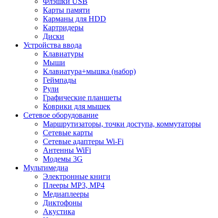
Флэшки USB
Карты памяти
Карманы для HDD
Картридеры
Диски
Устройства ввода
Клавиатуры
Мыши
Клавиатура+мышка (набор)
Геймпады
Рули
Графические планшеты
Коврики для мышек
Сетевое оборудование
Маршрутизаторы, точки доступа, коммутаторы
Сетевые карты
Сетевые адаптеры Wi-Fi
Антенны WiFi
Модемы 3G
Мультимедиа
Электронные книги
Плееры MP3, MP4
Медиаплееры
Диктофоны
Акустика