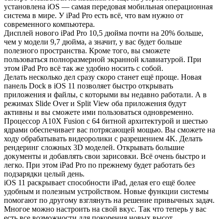
установлена iOS — самая передовая мобильная операционная
система в мире. У iPad Pro есть всё, что вам нужно от
современного компьютера.
Дисплей нового iPad Pro 10,5 дюйма почти на 20% больше,
чем у модели 9,7 дюйма, а значит, у вас будет больше
полезного пространства. Кроме того, вы сможете
пользоваться полноразмерной экранной клавиатурой. При
этом iPad Pro всё так же удобно носить с собой.
Делать несколько дел сразу скоро станет ещё проще. Новая
панель Dock в iOS 11 позволяет быстро открывать
приложения и файлы, с которыми вы недавно работали. А в
режимах Slide Over и Split View оба приложения будут
активны и вы сможете ими пользоваться одновременно.
Процессор A10X Fusion с 64 битной архитектурой и шестью
ядрами обеспечивает вас потрясающей мощью. Вы сможете на
ходу обрабатывать видеоролики с разрешением 4K. Делать
рендеринг сложных 3D моделей. Открывать большие
документы и добавлять свои зарисовки. Всё очень быстро и
легко. При этом iPad Pro по прежнему будет работать без
подзарядки целый день.
iOS 11 раскрывает способности iPad, делая его ещё более
удобным и полезным устройством. Новые функции системы
помогают по другому взглянуть на решение привычных задач.
Многое можно настроить на свой вкус. Так что теперь у вас
есть все возможности для покорения новых высот.