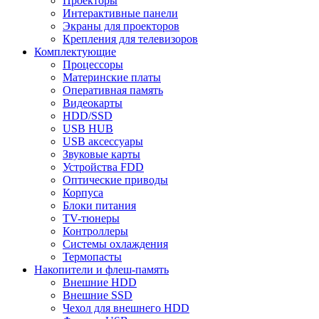
Проекторы
Интерактивные панели
Экраны для проекторов
Крепления для телевизоров
Комплектующие
Процессоры
Материнские платы
Оперативная память
Видеокарты
HDD/SSD
USB HUB
USB аксессуары
Звуковые карты
Устройства FDD
Оптические приводы
Корпуса
Блоки питания
TV-тюнеры
Контроллеры
Системы охлаждения
Термопасты
Накопители и флеш-память
Внешние HDD
Внешние SSD
Чехол для внешнего HDD