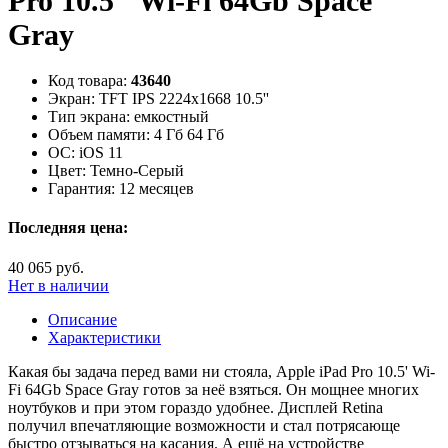
Pro 10.5" Wi-Fi 64Gb Space
Gray
Код товара:
43640
Экран:
TFT IPS 2224x1668 10.5''
Тип экрана:
емкостный
Объем памяти:
4 Гб 64 Гб
ОС:
iOS 11
Цвет:
Темно-Серый
Гарантия:
12 месяцев
Последняя цена:
40 065 руб.
Нет в наличии
Описание
Характеристики
Какая бы задача перед вами ни стояла, Apple iPad Pro 10.5' Wi-
Fi 64Gb Space Gray готов за неё взяться. Он мощнее многих
ноутбуков и при этом гораздо удобнее. Дисплей Retina
получил впечатляющие возможности и стал потрясающе
быстро отзываться на касания. А ещё на устройстве