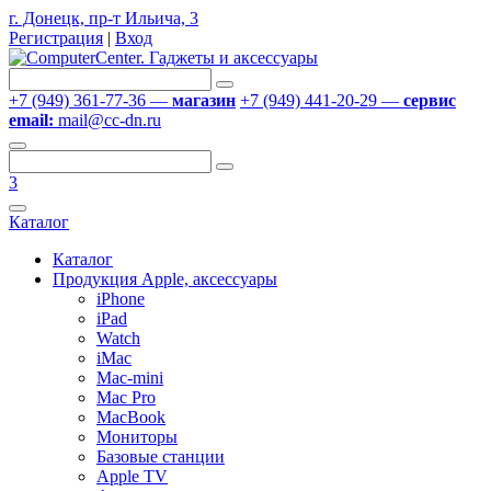
г. Донецк, пр-т Ильича, 3
Регистрация
|
Вход
+7 (949) 361-77-36 —
магазин
+7 (949) 441-20-29 —
сервис
email:
mail@cc-dn.ru
3
Каталог
Каталог
Продукция Apple, аксессуары
iPhone
iPad
Watch
iMac
Mac-mini
Mac Pro
MacBook
Мониторы
Базовые станции
Apple TV