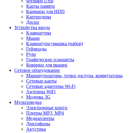
Флэшки USB
Карты памяти
Карманы для HDD
Картридеры
Диски
Устройства ввода
Клавиатуры
Мыши
Клавиатура+мышка (набор)
Геймпады
Рули
Графические планшеты
Коврики для мышек
Сетевое оборудование
Маршрутизаторы, точки доступа, коммутаторы
Сетевые карты
Сетевые адаптеры Wi-Fi
Антенны WiFi
Модемы 3G
Мультимедиа
Электронные книги
Плееры MP3, MP4
Медиаплееры
Диктофоны
Акустика