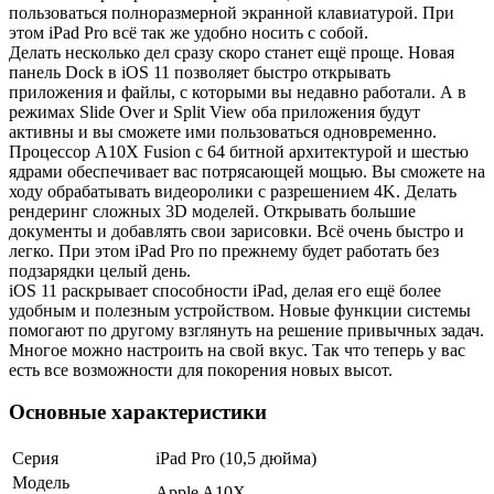
пользоваться полноразмерной экранной клавиатурой. При
этом iPad Pro всё так же удобно носить с собой.
Делать несколько дел сразу скоро станет ещё проще. Новая
панель Dock в iOS 11 позволяет быстро открывать
приложения и файлы, с которыми вы недавно работали. А в
режимах Slide Over и Split View оба приложения будут
активны и вы сможете ими пользоваться одновременно.
Процессор A10X Fusion с 64 битной архитектурой и шестью
ядрами обеспечивает вас потрясающей мощью. Вы сможете на
ходу обрабатывать видеоролики с разрешением 4K. Делать
рендеринг сложных 3D моделей. Открывать большие
документы и добавлять свои зарисовки. Всё очень быстро и
легко. При этом iPad Pro по прежнему будет работать без
подзарядки целый день.
iOS 11 раскрывает способности iPad, делая его ещё более
удобным и полезным устройством. Новые функции системы
помогают по другому взглянуть на решение привычных задач.
Многое можно настроить на свой вкус. Так что теперь у вас
есть все возможности для покорения новых высот.
Основные характеристики
Серия
iPad Pro (10,5 дюйма)
Модель
Apple A10X