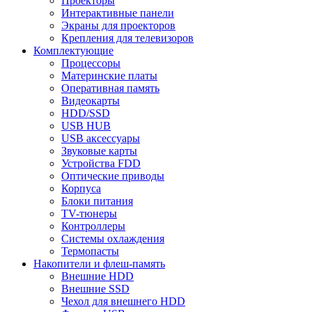
Проекторы
Интерактивные панели
Экраны для проекторов
Крепления для телевизоров
Комплектующие
Процессоры
Материнские платы
Оперативная память
Видеокарты
HDD/SSD
USB HUB
USB аксессуары
Звуковые карты
Устройства FDD
Оптические приводы
Корпуса
Блоки питания
TV-тюнеры
Контроллеры
Системы охлаждения
Термопасты
Накопители и флеш-память
Внешние HDD
Внешние SSD
Чехол для внешнего HDD