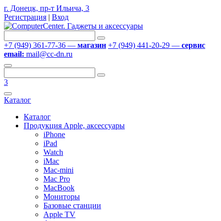
г. Донецк, пр-т Ильича, 3
Регистрация
|
Вход
+7 (949) 361-77-36 —
магазин
+7 (949) 441-20-29 —
сервис
email:
mail@cc-dn.ru
3
Каталог
Каталог
Продукция Apple, аксессуары
iPhone
iPad
Watch
iMac
Mac-mini
Mac Pro
MacBook
Мониторы
Базовые станции
Apple TV