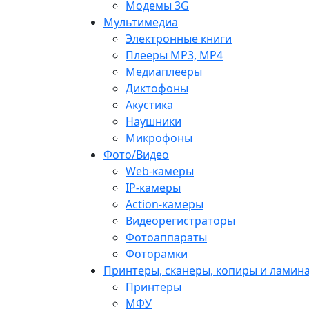
Модемы 3G
Мультимедиа
Электронные книги
Плееры MP3, MP4
Медиаплееры
Диктофоны
Акустика
Наушники
Микрофоны
Фото/Видео
Web-камеры
IP-камеры
Action-камеры
Видеорегистраторы
Фотоаппараты
Фоторамки
Принтеры, сканеры, копиры и ламин
Принтеры
МФУ