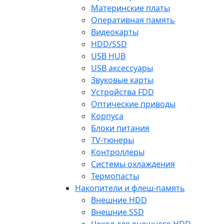
Материнские платы
Оперативная память
Видеокарты
HDD/SSD
USB HUB
USB аксессуары
Звуковые карты
Устройства FDD
Оптические приводы
Корпуса
Блоки питания
TV-тюнеры
Контроллеры
Системы охлаждения
Термопасты
Накопители и флеш-память
Внешние HDD
Внешние SSD
Чехол для внешнего HDD