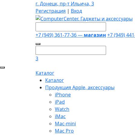
г. Донецк, пр-т Ильича, 3
Регистрация
|
Вход
+7 (949) 361-77-36 —
магазин
+7 (949) 44
3
Каталог
Каталог
Продукция Apple, аксессуары
iPhone
iPad
Watch
iMac
Mac-mini
Mac Pro