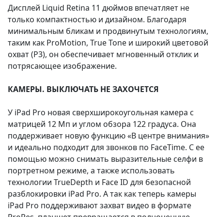
Дисплей Liquid Retina 11 дюймов впечатляет не
только компактностью и дизайном. Благодаря
минимальным бликам и продвинутым технологиям,
таким как ProMotion, True Tone и широкий цветовой
охват (P3), он обеспечивает мгновенный отклик и
потрясающее изображение.
КАМЕРЫ. ВЫКЛЮЧАТЬ НЕ ЗАХОЧЕТСЯ
У iPad Pro новая сверхширокоугольная камера с
матрицей 12 Мп и углом обзора 122 градуса. Она
поддерживает новую функцию «В центре внимания»
и идеально подходит для звонков по FaceTime. С ее
помощью можно снимать выразительные селфи в
портретном режиме, а также использовать
технологии TrueDepth и Face ID для безопасной
разблокировки iPad Pro. А так как теперь камеры
iPad Pro поддерживают захват видео в формате
ProRes, планшет превращается в полноценную