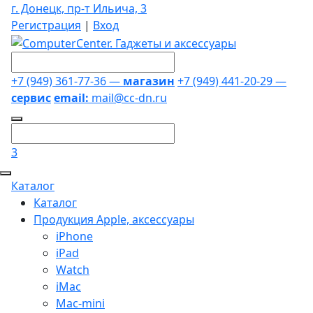
г. Донецк, пр-т Ильича, 3
Регистрация
|
Вход
+7 (949) 361-77-36 —
магазин
+7 (949) 441-20-29 —
сервис
email:
mail@cc-dn.ru
3
Каталог
Каталог
Продукция Apple, аксессуары
iPhone
iPad
Watch
iMac
Mac-mini