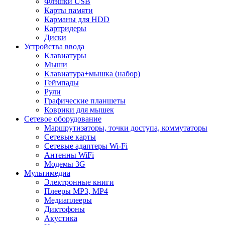
Флэшки USB
Карты памяти
Карманы для HDD
Картридеры
Диски
Устройства ввода
Клавиатуры
Мыши
Клавиатура+мышка (набор)
Геймпады
Рули
Графические планшеты
Коврики для мышек
Сетевое оборудование
Маршрутизаторы, точки доступа, коммутаторы
Сетевые карты
Сетевые адаптеры Wi-Fi
Антенны WiFi
Модемы 3G
Мультимедиа
Электронные книги
Плееры MP3, MP4
Медиаплееры
Диктофоны
Акустика