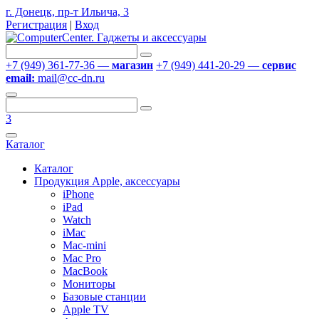
г. Донецк, пр-т Ильича, 3
Регистрация
|
Вход
+7 (949) 361-77-36 —
магазин
+7 (949) 441-20-29 —
сервис
email:
mail@cc-dn.ru
3
Каталог
Каталог
Продукция Apple, аксессуары
iPhone
iPad
Watch
iMac
Mac-mini
Mac Pro
MacBook
Мониторы
Базовые станции
Apple TV