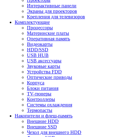
Проекторы
Интерактивные панели
Экраны для проекторов
Крепления для телевизоров
Комплектующие
Процессоры
Материнские платы
Оперативная память
Видеокарты
HDD/SSD
USB HUB
USB аксессуары
Звуковые карты
Устройства FDD
Оптические приводы
Корпуса
Блоки питания
TV-тюнеры
Контроллеры
Системы охлаждения
Термопасты
Накопители и флеш-память
Внешние HDD
Внешние SSD
Чехол для внешнего HDD