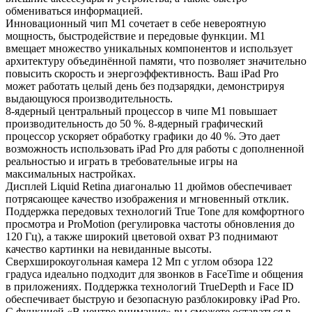
обмениваться информацией.
Инновационный чип М1 сочетает в себе невероятную
мощность, быстродействие и передовые функции. M1
вмещает множество уникальных компонентов и использует
архитектуру объединённой памяти, что позволяет значительно
повысить скорость и энергоэффективность. Ваш iPad Pro
может работать целый день без подзарядки, демонстрируя
выдающуюся производительность.
8-ядерный центральный процессор в чипе М1 повышает
производительность до 50 %. 8-ядерный графический
процессор ускоряет обработку графики до 40 %. Это дает
возможность использовать iPad Pro для работы с дополненной
реальностью и играть в требовательные игры на
максимальных настройках.
Дисплей Liquid Retina диагональю 11 дюймов обеспечивает
потрясающее качество изображения и мгновенный отклик.
Поддержка передовых технологий True Tone для комфортного
просмотра и ProMotion (регулировка частоты обновления до
120 Гц), а также широкий цветовой охват Р3 поднимают
качество картинки на невиданные высоты.
Сверхширокоугольная камера 12 Мп с углом обзора 122
градуса идеально подходит для звонков в FaceTime и общения
в приложениях. Поддержка технологий TrueDepth и Face ID
обеспечивает быструю и безопасную разблокировку iPad Pro.
С функцией «В центре внимания» вы сможете оставаться в