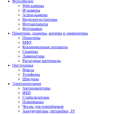
Фото/Видео
Web-камеры
IP-камеры
Action-камеры
Видеорегистраторы
Фотоаппараты
Фоторамки
Принтеры, сканеры, копиры и ламинаторы
Принтеры
МФУ
Копировальные аппараты
Сканеры
Ламинаторы
Расходные материалы
Оргтехника
Факсы
Телефоны
Шредеры
Электропитание
Автоинверторы
ИБП
Стабилизаторы
Повербанки
Чехлы для повербанков
Аккумуляторы, батарейки, ЗУ