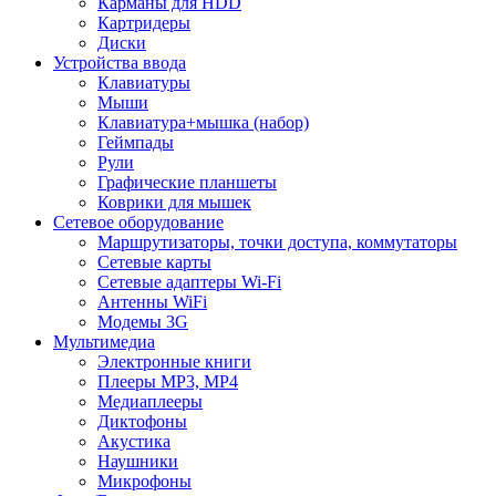
Карманы для HDD
Картридеры
Диски
Устройства ввода
Клавиатуры
Мыши
Клавиатура+мышка (набор)
Геймпады
Рули
Графические планшеты
Коврики для мышек
Сетевое оборудование
Маршрутизаторы, точки доступа, коммутаторы
Сетевые карты
Сетевые адаптеры Wi-Fi
Антенны WiFi
Модемы 3G
Мультимедиа
Электронные книги
Плееры MP3, MP4
Медиаплееры
Диктофоны
Акустика
Наушники
Микрофоны