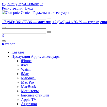
г. Донецк, пр-т Ильича, 3
Регистрация
|
Вход
+7 (949) 361-77-36 —
магазин
+7 (949) 441-20-29 —
сервис
emai
3
Каталог
Каталог
Продукция Apple, аксессуары
iPhone
iPad
Watch
iMac
Mac-mini
Mac Pro
MacBook
Мониторы
Базовые станции
Apple TV
Акустика