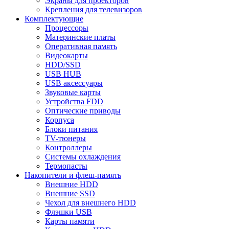
Экраны для проекторов
Крепления для телевизоров
Комплектующие
Процессоры
Материнские платы
Оперативная память
Видеокарты
HDD/SSD
USB HUB
USB аксессуары
Звуковые карты
Устройства FDD
Оптические приводы
Корпуса
Блоки питания
TV-тюнеры
Контроллеры
Системы охлаждения
Термопасты
Накопители и флеш-память
Внешние HDD
Внешние SSD
Чехол для внешнего HDD
Флэшки USB
Карты памяти