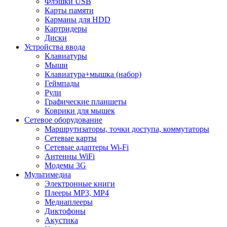
Флэшки USB
Карты памяти
Карманы для HDD
Картридеры
Диски
Устройства ввода
Клавиатуры
Мыши
Клавиатура+мышка (набор)
Геймпады
Рули
Графические планшеты
Коврики для мышек
Сетевое оборудование
Маршрутизаторы, точки доступа, коммутаторы
Сетевые карты
Сетевые адаптеры Wi-Fi
Антенны WiFi
Модемы 3G
Мультимедиа
Электронные книги
Плееры MP3, MP4
Медиаплееры
Диктофоны
Акустика