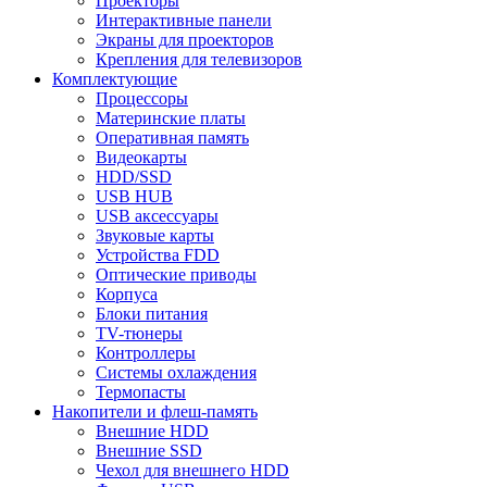
Проекторы
Интерактивные панели
Экраны для проекторов
Крепления для телевизоров
Комплектующие
Процессоры
Материнские платы
Оперативная память
Видеокарты
HDD/SSD
USB HUB
USB аксессуары
Звуковые карты
Устройства FDD
Оптические приводы
Корпуса
Блоки питания
TV-тюнеры
Контроллеры
Системы охлаждения
Термопасты
Накопители и флеш-память
Внешние HDD
Внешние SSD
Чехол для внешнего HDD