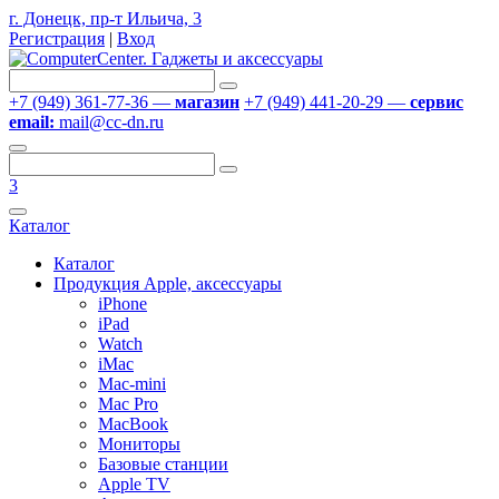
г. Донецк, пр-т Ильича, 3
Регистрация
|
Вход
+7 (949) 361-77-36 —
магазин
+7 (949) 441-20-29 —
сервис
email:
mail@cc-dn.ru
3
Каталог
Каталог
Продукция Apple, аксессуары
iPhone
iPad
Watch
iMac
Mac-mini
Mac Pro
MacBook
Мониторы
Базовые станции
Apple TV