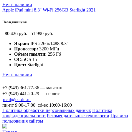
Нет в наличии
Apple iPad mini 8.3'' Wi-Fi 256GB Starlight 2021
Последняя цена:
80 426 руб.
51 990 руб.
Экран:
IPS 2266x1488 8.3"
Процессор:
3200 МГц
Объем памяти:
256 Гб
ОС:
iOS 15
Цвет:
Starlight
Нет в наличии
+7 (949) 361-77-36 — магазин
+7 (949) 441-20-29 — сервис
mail@cc-dn.ru
пн-пт 9:00-17:00, сб-вс 10:00-16:00
Политика обработки персональных данных
Политика
конфиденциальности
Рекомендательные технологии
Правила
пользования сайтом