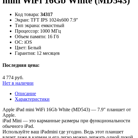
mini WiFi 16Gb White (MD543)
Код товара:
34317
Экран:
TFT IPS 1024x600 7.9''
Тип экрана:
емкостный
Процессор:
1000 МГц
Объем памяти:
16 Гб
ОС:
iOS
Цвет:
Белый
Гарантия:
12 месяцев
Последняя цена:
4 774 руб.
Нет в наличии
Описание
Характеристики
Apple iPad mini WiFi 16Gb White (MD543) — 7.9" планшет от
Apple.
iPad Mini — это карманные размеры при функциональности
обычного iPad.
Используйте ваш iPadmini где угодно. Ведь этот планшет
влезет даже в карман и его легко можно держать одной рукой.