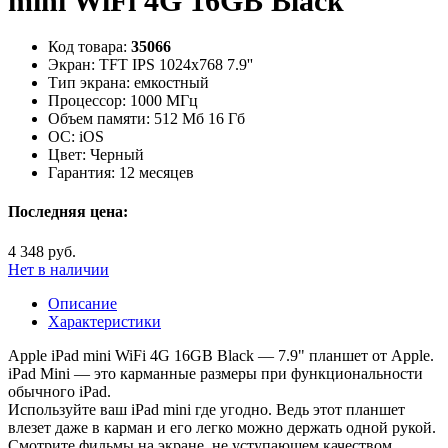
mini WiFi 4G 16GB Black
Код товара:
35066
Экран:
TFT IPS 1024x768 7.9''
Тип экрана:
емкостный
Процессор:
1000 МГц
Объем памяти:
512 Мб 16 Гб
ОС:
iOS
Цвет:
Черный
Гарантия:
12 месяцев
Последняя цена:
4 348 руб.
Нет в наличии
Описание
Характеристики
Apple iPad mini WiFi 4G 16GB Black — 7.9" планшет от Apple.
iPad Mini — это карманные размеры при функциональности
обычного iPad.
Используйте ваш iPad mini где угодно. Ведь этот планшет
влезет даже в карман и его легко можно держать одной рукой.
Смотрите фильмы на экране, не уступающем качеством