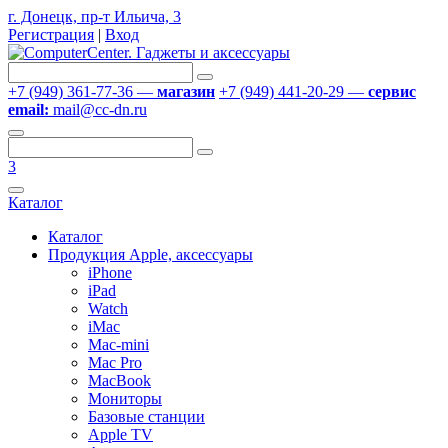
г. Донецк, пр-т Ильича, 3
Регистрация
|
Вход
+7 (949) 361-77-36 —
магазин
+7 (949) 441-20-29 —
сервис
email:
mail@cc-dn.ru
3
Каталог
Каталог
Продукция Apple, аксессуары
iPhone
iPad
Watch
iMac
Mac-mini
Mac Pro
MacBook
Мониторы
Базовые станции
Apple TV