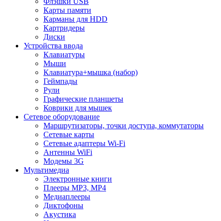
Флэшки USB
Карты памяти
Карманы для HDD
Картридеры
Диски
Устройства ввода
Клавиатуры
Мыши
Клавиатура+мышка (набор)
Геймпады
Рули
Графические планшеты
Коврики для мышек
Сетевое оборудование
Маршрутизаторы, точки доступа, коммутаторы
Сетевые карты
Сетевые адаптеры Wi-Fi
Антенны WiFi
Модемы 3G
Мультимедиа
Электронные книги
Плееры MP3, MP4
Медиаплееры
Диктофоны
Акустика