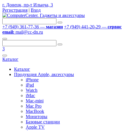
г. Донецк, пр-т Ильича, 3
Регистрация
|
Вход
+7 (949) 361-77-36 —
магазин
+7 (949) 441-20-29 —
сервис
email:
mail@cc-dn.ru
3
Каталог
Каталог
Продукция Apple, аксессуары
iPhone
iPad
Watch
iMac
Mac-mini
Mac Pro
MacBook
Мониторы
Базовые станции
Apple TV