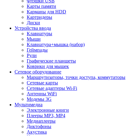
Флэшки USB
Карты памяти
Карманы для HDD
Картридеры
Диски
Устройства ввода
Клавиатуры
Мыши
Клавиатура+мышка (набор)
Геймпады
Рули
Графические планшеты
Коврики для мышек
Сетевое оборудование
Маршрутизаторы, точки доступа, коммутаторы
Сетевые карты
Сетевые адаптеры Wi-Fi
Антенны WiFi
Модемы 3G
Мультимедиа
Электронные книги
Плееры MP3, MP4
Медиаплееры
Диктофоны
Акустика