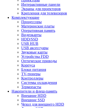
Проекторы
Интерактивные панели
Экраны для проекторов
Крепления для телевизоров
Комплектующие
Процессоры
Материнские платы
Оперативная память
Видеокарты
HDD/SSD
USB HUB
USB аксессуары
Звуковые карты
Устройства FDD
Оптические приводы
Корпуса
Блоки питания
TV-тюнеры
Контроллеры
Системы охлаждения
Термопасты
Накопители и флеш-память
Внешние HDD
Внешние SSD
Чехол для внешнего HDD