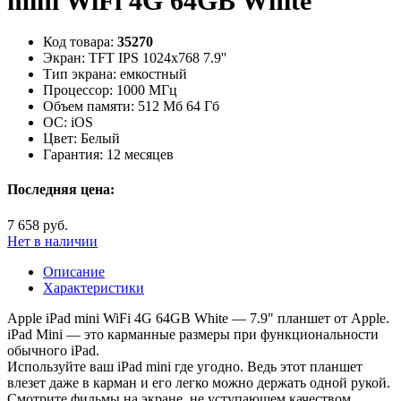
mini WiFi 4G 64GB White
Код товара:
35270
Экран:
TFT IPS 1024x768 7.9''
Тип экрана:
емкостный
Процессор:
1000 МГц
Объем памяти:
512 Мб 64 Гб
ОС:
iOS
Цвет:
Белый
Гарантия:
12 месяцев
Последняя цена:
7 658 руб.
Нет в наличии
Описание
Характеристики
Apple iPad mini WiFi 4G 64GB White — 7.9" планшет от Apple.
iPad Mini — это карманные размеры при функциональности
обычного iPad.
Используйте ваш iPad mini где угодно. Ведь этот планшет
влезет даже в карман и его легко можно держать одной рукой.
Смотрите фильмы на экране, не уступающем качеством