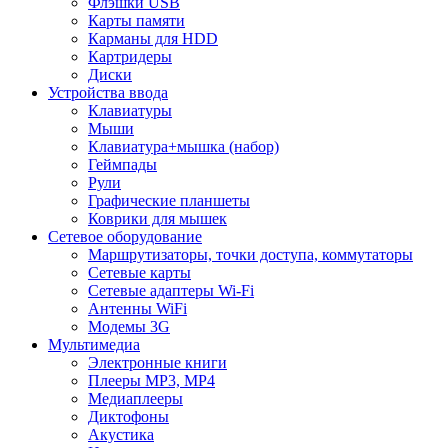
Флэшки USB
Карты памяти
Карманы для HDD
Картридеры
Диски
Устройства ввода
Клавиатуры
Мыши
Клавиатура+мышка (набор)
Геймпады
Рули
Графические планшеты
Коврики для мышек
Сетевое оборудование
Маршрутизаторы, точки доступа, коммутаторы
Сетевые карты
Сетевые адаптеры Wi-Fi
Антенны WiFi
Модемы 3G
Мультимедиа
Электронные книги
Плееры MP3, MP4
Медиаплееры
Диктофоны
Акустика