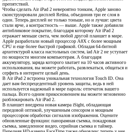
препятствий.
Чтобы сделать Air iPad 2 невероятно тонким, Apple заново
сконструировали дисплей Retina, объединив три ее слоя в
один. Теперь дисплей не только тоньше, но и лучше: цвета
стали ярче, а контрастность — выше. Apple также добавили
антибликовое покрытие, благодаря которому Air iPad 2
отражает меньше света, чем любой другой планшет в мире.
Apple разработали новый процессор A8X с более мощным
CPU и еще более быстрой графикой. Обладая 64-битной
архитектурой класса настольных систем, iad Air 2 не уступает
по мощности многим компьютерам. А благодаря
аккумулятору, заряда которого хватает на 10 часов активного
использования, вы можете работать, развлекаться, общаться и
серфить в интернете целый день.
В Air iPad 2 встроена уникальная технология Touch ID. Она
дает вам беспрецедентный уровень защиты, ведь в ней
используется надежный в мире пароль: отпечаток вашего
пальца. Всего одним прикосновением вы можете мгновенно
разблокировать Air iPad 2.
В планшет внедрена новая камера iSight, обладающая
передовой оптикой, улучшенным сенсором и мощным
процессором обработки сигналов изображения. Оцените
обновленные функции: панорамная съемка, покадровая
съемка, замедленное видео, серийная съемка и таймер.
Передняя HD-камера FaceTime также обновлен: теперь у нее