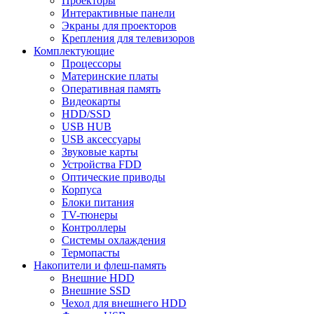
Проекторы
Интерактивные панели
Экраны для проекторов
Крепления для телевизоров
Комплектующие
Процессоры
Материнские платы
Оперативная память
Видеокарты
HDD/SSD
USB HUB
USB аксессуары
Звуковые карты
Устройства FDD
Оптические приводы
Корпуса
Блоки питания
TV-тюнеры
Контроллеры
Системы охлаждения
Термопасты
Накопители и флеш-память
Внешние HDD
Внешние SSD
Чехол для внешнего HDD