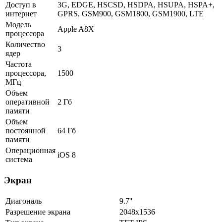
Доступ в
3G, EDGE, HSCSD, HSDPA, HSUPA, HSPA+,
интернет
GPRS, GSM900, GSM1800, GSM1900, LTE
Модель
Apple A8X
процессора
Количество
3
ядер
Частота
процессора,
1500
МГц
Объем
оперативной
2 Гб
памяти
Объем
постоянной
64 Гб
памяти
Операционная
iOS 8
система
Экран
Диагональ
9.7''
Разрешение экрана
2048x1536