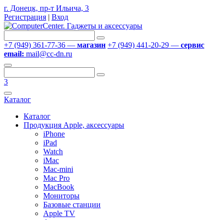
г. Донецк, пр-т Ильича, 3
Регистрация
|
Вход
+7 (949) 361-77-36 —
магазин
+7 (949) 441-20-29 —
сервис
email:
mail@cc-dn.ru
3
Каталог
Каталог
Продукция Apple, аксессуары
iPhone
iPad
Watch
iMac
Mac-mini
Mac Pro
MacBook
Мониторы
Базовые станции
Apple TV