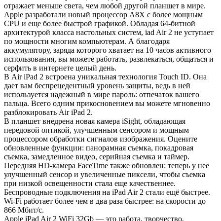
отражает меньше света, чем любой другой планшет в мире.
Apple разработали новый процессор A8X с более мощным
CPU и еще более быстрой графикой. Обладая 64-битной
архитектурой класса настольных систем, iad Air 2 не уступает
по мощности многим компьютерам. А благодаря
аккумулятору, заряда которого хватает на 10 часов активного
использования, вы можете работать, развлекаться, общаться и
серфить в интернете целый день.
В Air iPad 2 встроена уникальная технология Touch ID. Она
дает вам беспрецедентный уровень защиты, ведь в ней
используется надежный в мире пароль: отпечаток вашего
пальца. Всего одним прикосновением вы можете мгновенно
разблокировать Air iPad 2.
В планшет внедрена новая камера iSight, обладающая
передовой оптикой, улучшенным сенсором и мощным
процессором обработки сигналов изображения. Оцените
обновленные функции: панорамная съемка, покадровая
съемка, замедленное видео, серийная съемка и таймер.
Передняя HD-камера FaceTime также обновлен: теперь у нее
улучшенный сенсор и увеличенные пиксели, чтобы съемка
при низкой освещенности стала еще качественнее.
Беспроводные подключения на iPad Air 2 стали ещё быстрее.
Wi‑Fi работает более чем в два раза быстрее: на скорости до
866 Мбит/с.
Apple iPad Air 2 WiFi 32Gb — это работа, творчество,