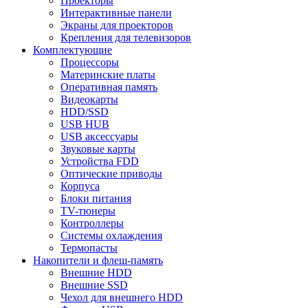
Проекторы
Интерактивные панели
Экраны для проекторов
Крепления для телевизоров
Комплектующие
Процессоры
Материнские платы
Оперативная память
Видеокарты
HDD/SSD
USB HUB
USB аксессуары
Звуковые карты
Устройства FDD
Оптические приводы
Корпуса
Блоки питания
TV-тюнеры
Контроллеры
Системы охлаждения
Термопасты
Накопители и флеш-память
Внешние HDD
Внешние SSD
Чехол для внешнего HDD