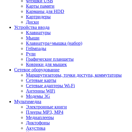
Флэшки USB
Карты памяти
Карманы для HDD
Картридеры
Диски
Устройства ввода
Клавиатуры
Мыши
Клавиатура+мышка (набор)
Геймпады
Рули
Графические планшеты
Коврики для мышек
Сетевое оборудование
Маршрутизаторы, точки доступа, коммутаторы
Сетевые карты
Сетевые адаптеры Wi-Fi
Антенны WiFi
Модемы 3G
Мультимедиа
Электронные книги
Плееры MP3, MP4
Медиаплееры
Диктофоны
Акустика