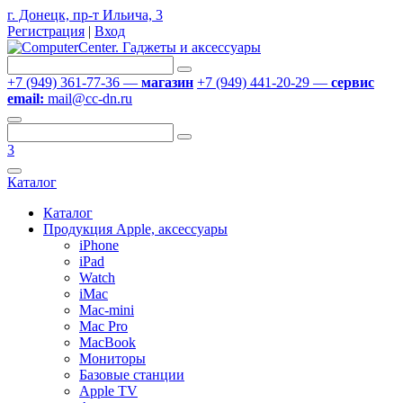
г. Донецк, пр-т Ильича, 3
Регистрация
|
Вход
+7 (949) 361-77-36 —
магазин
+7 (949) 441-20-29 —
сервис
email:
mail@cc-dn.ru
3
Каталог
Каталог
Продукция Apple, аксессуары
iPhone
iPad
Watch
iMac
Mac-mini
Mac Pro
MacBook
Мониторы
Базовые станции
Apple TV