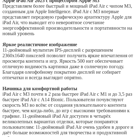
Apple iPad Air 2025 с процессором Apple M3
Представляем более быстрый и мощный iPad Air с чипом M3,
созданным для Apple Intelligence. iPad Air с M3 впервые
представляет передовую графическую архитектуру Apple для
iPad Air, что выводит его невероятное сочетание
энергоэффективной производительности и портативности на
новый уровень
Яркое реалистичное изображение
11-дюймовый мультитач IPS-дисплей с разрешением
2360х1640 пикселей позволит получить яркие впечатления от
просмотра контента и игр. Яркость 500 нит обеспечивает
отличную видимость картинки даже в солнечную погоду.
Благодаря олеофобному покрытию дисплей не собирает
отпечатки и всегда выглядит опрятно.
Начинка для комфортной работы
iPad Air с M3 почти в 2 раза быстрее iPad Air с M1 и до 3,5 раз
быстрее iPad Air с A14 Bionic. Пользователи почувствуют
скорость M3 во всём: от создания увлекательного контента
быстрее, чем когда-либо, до игр с высокими требованиями к
графике. 11-дюймовый iPad Air доступен в четырёх
великолепных вариантах отделки, которые понравятся
пользователям: 11-дюймовый iPad Air очень удобен в дороге и
даёт больше возможностей для творчества и продуктивной