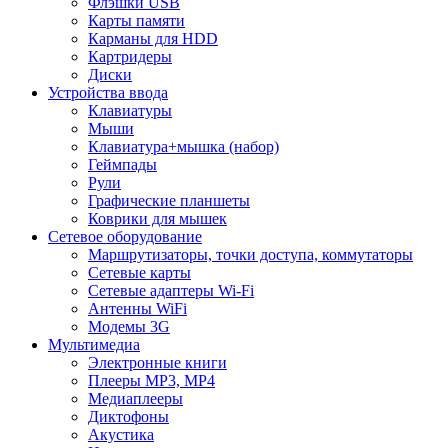
Флэшки USB
Карты памяти
Карманы для HDD
Картридеры
Диски
Устройства ввода
Клавиатуры
Мыши
Клавиатура+мышка (набор)
Геймпады
Рули
Графические планшеты
Коврики для мышек
Сетевое оборудование
Маршрутизаторы, точки доступа, коммутаторы
Сетевые карты
Сетевые адаптеры Wi-Fi
Антенны WiFi
Модемы 3G
Мультимедиа
Электронные книги
Плееры MP3, MP4
Медиаплееры
Диктофоны
Акустика