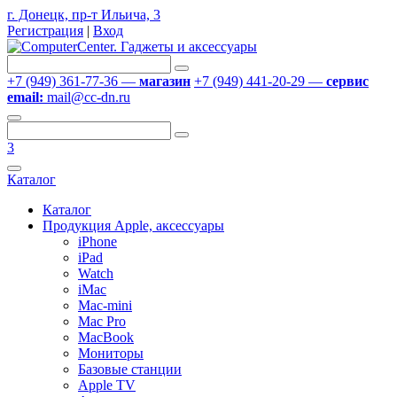
г. Донецк, пр-т Ильича, 3
Регистрация
|
Вход
+7 (949) 361-77-36 —
магазин
+7 (949) 441-20-29 —
сервис
email:
mail@cc-dn.ru
3
Каталог
Каталог
Продукция Apple, аксессуары
iPhone
iPad
Watch
iMac
Mac-mini
Mac Pro
MacBook
Мониторы
Базовые станции
Apple TV