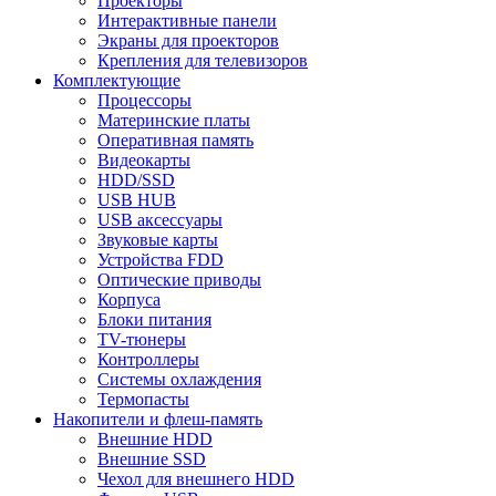
Проекторы
Интерактивные панели
Экраны для проекторов
Крепления для телевизоров
Комплектующие
Процессоры
Материнские платы
Оперативная память
Видеокарты
HDD/SSD
USB HUB
USB аксессуары
Звуковые карты
Устройства FDD
Оптические приводы
Корпуса
Блоки питания
TV-тюнеры
Контроллеры
Системы охлаждения
Термопасты
Накопители и флеш-память
Внешние HDD
Внешние SSD
Чехол для внешнего HDD