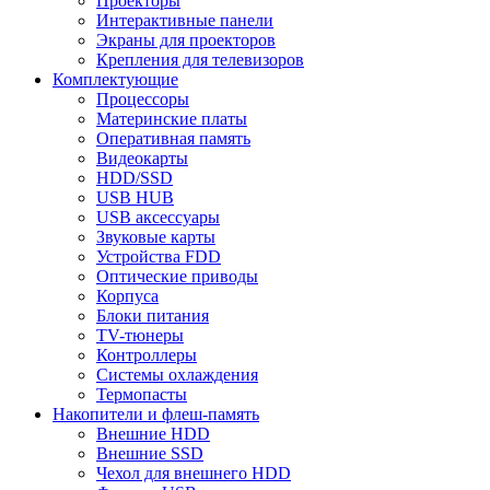
Проекторы
Интерактивные панели
Экраны для проекторов
Крепления для телевизоров
Комплектующие
Процессоры
Материнские платы
Оперативная память
Видеокарты
HDD/SSD
USB HUB
USB аксессуары
Звуковые карты
Устройства FDD
Оптические приводы
Корпуса
Блоки питания
TV-тюнеры
Контроллеры
Системы охлаждения
Термопасты
Накопители и флеш-память
Внешние HDD
Внешние SSD
Чехол для внешнего HDD