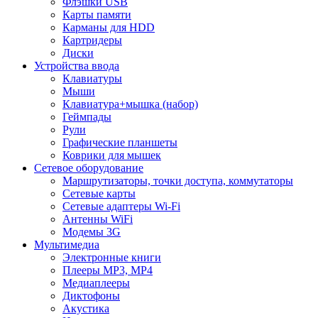
Флэшки USB
Карты памяти
Карманы для HDD
Картридеры
Диски
Устройства ввода
Клавиатуры
Мыши
Клавиатура+мышка (набор)
Геймпады
Рули
Графические планшеты
Коврики для мышек
Сетевое оборудование
Маршрутизаторы, точки доступа, коммутаторы
Сетевые карты
Сетевые адаптеры Wi-Fi
Антенны WiFi
Модемы 3G
Мультимедиа
Электронные книги
Плееры MP3, MP4
Медиаплееры
Диктофоны
Акустика