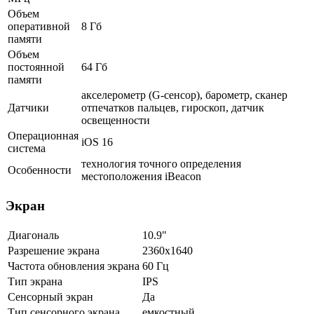
Объем
оперативной
8 Гб
памяти
Объем
постоянной
64 Гб
памяти
акселерометр (G-сенсор), барометр, сканер
Датчики
отпечатков пальцев, гироскоп, датчик
освещенности
Операционная
iOS 16
система
технология точного определения
Особенности
местоположения iBeacon
Экран
Диагональ
10.9"
Разрешение экрана
2360x1640
Частота обновления экрана
60 Гц
Тип экрана
IPS
Сенсорный экран
Да
Тип сенсорного экрана
емкостный