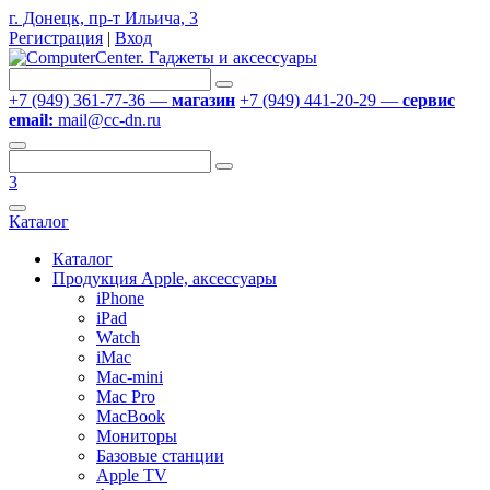
г. Донецк, пр-т Ильича, 3
Регистрация
|
Вход
+7 (949) 361-77-36 —
магазин
+7 (949) 441-20-29 —
сервис
email:
mail@cc-dn.ru
3
Каталог
Каталог
Продукция Apple, аксессуары
iPhone
iPad
Watch
iMac
Mac-mini
Mac Pro
MacBook
Мониторы
Базовые станции
Apple TV