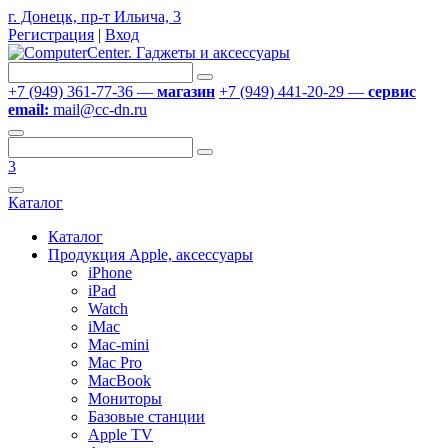
г. Донецк, пр-т Ильича, 3
Регистрация
|
Вход
+7 (949) 361-77-36 —
магазин
+7 (949) 441-20-29 —
сервис
email:
mail@cc-dn.ru
3
Каталог
Каталог
Продукция Apple, аксессуары
iPhone
iPad
Watch
iMac
Mac-mini
Mac Pro
MacBook
Мониторы
Базовые станции
Apple TV