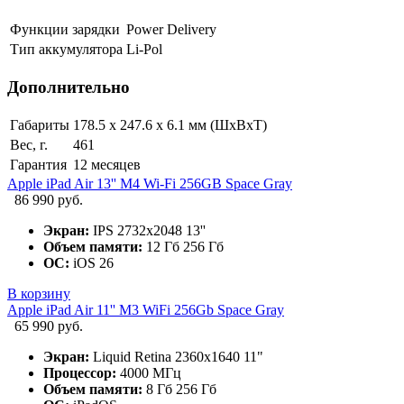
Функции зарядки
Power Delivery
Тип аккумулятора
Li-Pol
Дополнительно
Габариты
178.5 х 247.6 х 6.1 мм (ШхВхТ)
Вес, г.
461
Гарантия
12 месяцев
Apple iPad Air 13'' M4 Wi-Fi 256GB Space Gray
86 990 руб.
Экран:
IPS 2732x2048 13''
Объем памяти:
12 Гб 256 Гб
ОС:
iOS 26
В корзину
Apple iPad Air 11'' M3 WiFi 256Gb Space Gray
65 990 руб.
Экран:
Liquid Retina 2360x1640 11"
Процессор:
4000 МГц
Объем памяти:
8 Гб 256 Гб