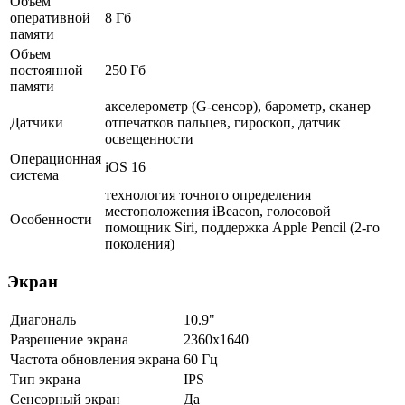
Объем
оперативной
8 Гб
памяти
Объем
постоянной
250 Гб
памяти
акселерометр (G-сенсор), барометр, сканер
Датчики
отпечатков пальцев, гироскоп, датчик
освещенности
Операционная
iOS 16
система
технология точного определения
местоположения iBeacon, голосовой
Особенности
помощник Siri, поддержка Apple Pencil (2‑го
поколения)
Экран
Диагональ
10.9"
Разрешение экрана
2360x1640
Частота обновления экрана
60 Гц
Тип экрана
IPS
Сенсорный экран
Да