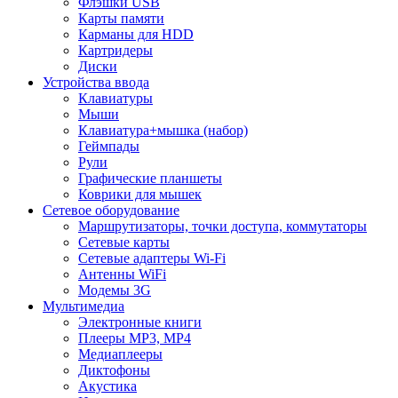
Флэшки USB
Карты памяти
Карманы для HDD
Картридеры
Диски
Устройства ввода
Клавиатуры
Мыши
Клавиатура+мышка (набор)
Геймпады
Рули
Графические планшеты
Коврики для мышек
Сетевое оборудование
Маршрутизаторы, точки доступа, коммутаторы
Сетевые карты
Сетевые адаптеры Wi-Fi
Антенны WiFi
Модемы 3G
Мультимедиа
Электронные книги
Плееры MP3, MP4
Медиаплееры
Диктофоны
Акустика