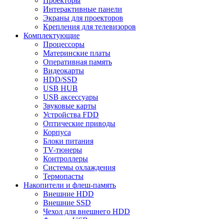
Проекторы
Интерактивные панели
Экраны для проекторов
Крепления для телевизоров
Комплектующие
Процессоры
Материнские платы
Оперативная память
Видеокарты
HDD/SSD
USB HUB
USB аксессуары
Звуковые карты
Устройства FDD
Оптические приводы
Корпуса
Блоки питания
TV-тюнеры
Контроллеры
Системы охлаждения
Термопасты
Накопители и флеш-память
Внешние HDD
Внешние SSD
Чехол для внешнего HDD