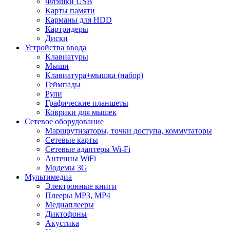
Флэшки USB
Карты памяти
Карманы для HDD
Картридеры
Диски
Устройства ввода
Клавиатуры
Мыши
Клавиатура+мышка (набор)
Геймпады
Рули
Графические планшеты
Коврики для мышек
Сетевое оборудование
Маршрутизаторы, точки доступа, коммутаторы
Сетевые карты
Сетевые адаптеры Wi-Fi
Антенны WiFi
Модемы 3G
Мультимедиа
Электронные книги
Плееры MP3, MP4
Медиаплееры
Диктофоны
Акустика