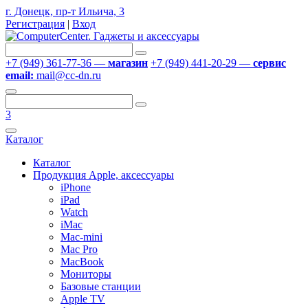
г. Донецк, пр-т Ильича, 3
Регистрация
|
Вход
+7 (949) 361-77-36 —
магазин
+7 (949) 441-20-29 —
сервис
email:
mail@cc-dn.ru
3
Каталог
Каталог
Продукция Apple, аксессуары
iPhone
iPad
Watch
iMac
Mac-mini
Mac Pro
MacBook
Мониторы
Базовые станции
Apple TV