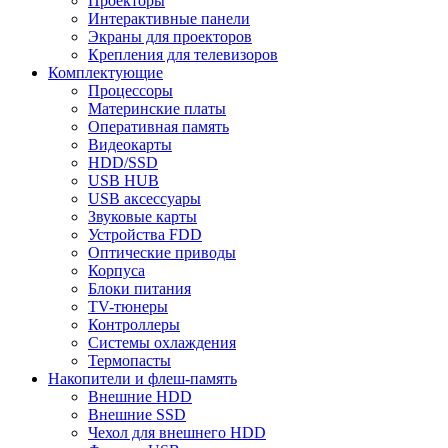
Проекторы
Интерактивные панели
Экраны для проекторов
Крепления для телевизоров
Комплектующие
Процессоры
Материнские платы
Оперативная память
Видеокарты
HDD/SSD
USB HUB
USB аксессуары
Звуковые карты
Устройства FDD
Оптические приводы
Корпуса
Блоки питания
TV-тюнеры
Контроллеры
Системы охлаждения
Термопасты
Накопители и флеш-память
Внешние HDD
Внешние SSD
Чехол для внешнего HDD