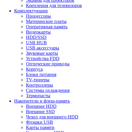
Экраны для проекторов
Крепления для телевизоров
Комплектующие
Процессоры
Материнские платы
Оперативная память
Видеокарты
HDD/SSD
USB HUB
USB аксессуары
Звуковые карты
Устройства FDD
Оптические приводы
Корпуса
Блоки питания
TV-тюнеры
Контроллеры
Системы охлаждения
Термопасты
Накопители и флеш-память
Внешние HDD
Внешние SSD
Чехол для внешнего HDD
Флэшки USB
Карты памяти