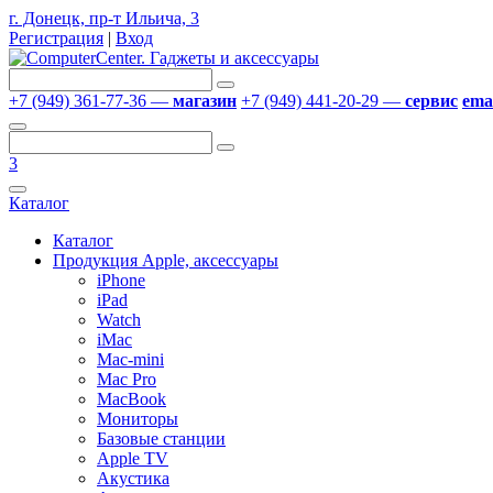
г. Донецк, пр-т Ильича, 3
Регистрация
|
Вход
+7 (949) 361-77-36 —
магазин
+7 (949) 441-20-29 —
сервис
emai
3
Каталог
Каталог
Продукция Apple, аксессуары
iPhone
iPad
Watch
iMac
Mac-mini
Mac Pro
MacBook
Мониторы
Базовые станции
Apple TV
Акустика