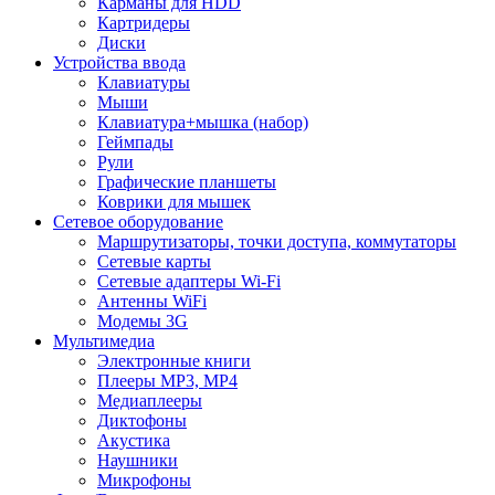
Карманы для HDD
Картридеры
Диски
Устройства ввода
Клавиатуры
Мыши
Клавиатура+мышка (набор)
Геймпады
Рули
Графические планшеты
Коврики для мышек
Сетевое оборудование
Маршрутизаторы, точки доступа, коммутаторы
Сетевые карты
Сетевые адаптеры Wi-Fi
Антенны WiFi
Модемы 3G
Мультимедиа
Электронные книги
Плееры MP3, MP4
Медиаплееры
Диктофоны
Акустика
Наушники
Микрофоны