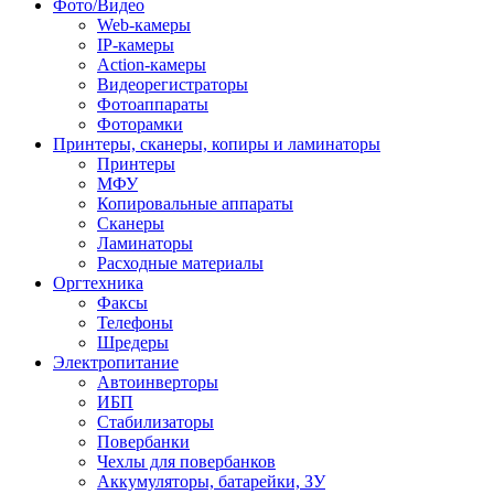
Фото/Видео
Web-камеры
IP-камеры
Action-камеры
Видеорегистраторы
Фотоаппараты
Фоторамки
Принтеры, сканеры, копиры и ламинаторы
Принтеры
МФУ
Копировальные аппараты
Сканеры
Ламинаторы
Расходные материалы
Оргтехника
Факсы
Телефоны
Шредеры
Электропитание
Автоинверторы
ИБП
Стабилизаторы
Повербанки
Чехлы для повербанков
Аккумуляторы, батарейки, ЗУ