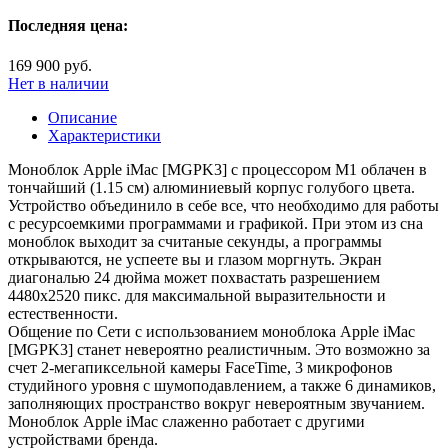
Последняя цена:
169 900 руб.
Нет в наличии
Описание
Характеристики
Моноблок Apple iMac [MGPK3] с процессором М1 облачен в
тончайший (1.15 см) алюминиевый корпус голубого цвета.
Устройство объединило в себе все, что необходимо для работы
с ресурсоемкими программами и графикой. При этом из сна
моноблок выходит за считаные секунды, а программы
открываются, не успеете вы и глазом моргнуть. Экран
диагональю 24 дюйма может похвастать разрешением
4480х2520 пикс. для максимальной выразительности и
естественности.
Общение по Сети с использованием моноблока Apple iMac
[MGPK3] станет невероятно реалистичным. Это возможно за
счет 2-мегапиксельной камеры FaceTime, 3 микрофонов
студийного уровня с шумоподавлением, а также 6 динамиков,
заполняющих пространство вокруг невероятным звучанием.
Моноблок Apple iMac слаженно работает с другими
устройствами бренда.