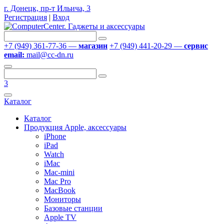
г. Донецк, пр-т Ильича, 3
Регистрация
|
Вход
+7 (949) 361-77-36 —
магазин
+7 (949) 441-20-29 —
сервис
email:
mail@cc-dn.ru
3
Каталог
Каталог
Продукция Apple, аксессуары
iPhone
iPad
Watch
iMac
Mac-mini
Mac Pro
MacBook
Мониторы
Базовые станции
Apple TV