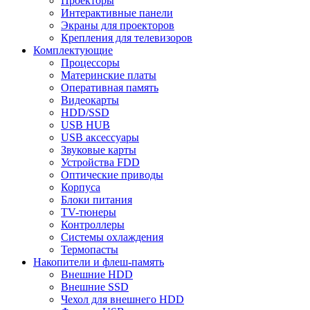
Проекторы
Интерактивные панели
Экраны для проекторов
Крепления для телевизоров
Комплектующие
Процессоры
Материнские платы
Оперативная память
Видеокарты
HDD/SSD
USB HUB
USB аксессуары
Звуковые карты
Устройства FDD
Оптические приводы
Корпуса
Блоки питания
TV-тюнеры
Контроллеры
Системы охлаждения
Термопасты
Накопители и флеш-память
Внешние HDD
Внешние SSD
Чехол для внешнего HDD