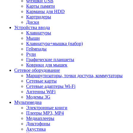
Флэшки USB
Карты памяти
Карманы для HDD
Картридеры
Диски
Устройства ввода
Клавиатуры
Мыши
Клавиатура+мышка (набор)
Геймпады
Рули
Графические планшеты
Коврики для мышек
Сетевое оборудование
Маршрутизаторы, точки доступа, коммутаторы
Сетевые карты
Сетевые адаптеры Wi-Fi
Антенны WiFi
Модемы 3G
Мультимедиа
Электронные книги
Плееры MP3, MP4
Медиаплееры
Диктофоны
Акустика