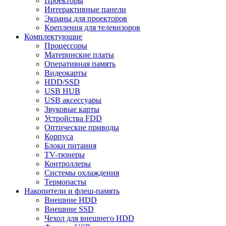
Проекторы
Интерактивные панели
Экраны для проекторов
Крепления для телевизоров
Комплектующие
Процессоры
Материнские платы
Оперативная память
Видеокарты
HDD/SSD
USB HUB
USB аксессуары
Звуковые карты
Устройства FDD
Оптические приводы
Корпуса
Блоки питания
TV-тюнеры
Контроллеры
Системы охлаждения
Термопасты
Накопители и флеш-память
Внешние HDD
Внешние SSD
Чехол для внешнего HDD