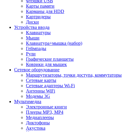
Флэшки USB
Карты памяти
Карманы для HDD
Картридеры
Диски
Устройства ввода
Клавиатуры
Мыши
Клавиатура+мышка (набор)
Геймпады
Рули
Графические планшеты
Коврики для мышек
Сетевое оборудование
Маршрутизаторы, точки доступа, коммутаторы
Сетевые карты
Сетевые адаптеры Wi-Fi
Антенны WiFi
Модемы 3G
Мультимедиа
Электронные книги
Плееры MP3, MP4
Медиаплееры
Диктофоны
Акустика