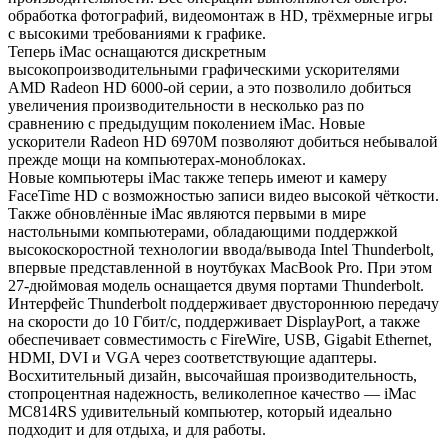
обработка фотографий, видеомонтаж в HD, трёхмерные игры
с высокими требованиями к графике.
Теперь iMac оснащаются дискретным
высокопроизводительными графическими ускорителями
AMD Radeon HD 6000-ой серии, а это позволило добиться
увеличения производительности в несколько раз по
сравнению с предыдущим поколением iMac. Новые
ускорители Radeon HD 6970M позволяют добиться небывалой
прежде мощи на компьютерах-моноблоках.
Новые компьютеры iMac также теперь имеют и камеру
FaceTime HD с возможностью записи видео высокой чёткости.
Также обновлённые iMac являются первыми в мире
настольными компьютерами, обладающими поддержкой
высокоскоростной технологии ввода/вывода Intel Thunderbolt,
впервые представленной в ноутбуках MacBook Pro. При этом
27-дюймовая модель оснащается двумя портами Thunderbolt.
Интерфейс Thunderbolt поддерживает двустороннюю передачу
на скорости до 10 Гбит/с, поддерживает DisplayPort, а также
обеспечивает совместимость с FireWire, USB, Gigabit Ethernet,
HDMI, DVI и VGA через соответствующие адаптеры.
Восхитительный дизайн, высочайшая производительность,
стопроцентная надежность, великолепное качество — iMac
MC814RS удивительный компьютер, который идеально
подходит и для отдыха, и для работы.