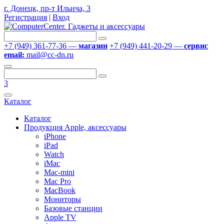
г. Донецк, пр-т Ильича, 3
Регистрация
|
Вход
+7 (949) 361-77-36 —
магазин
+7 (949) 441-20-29 —
сервис
email:
mail@cc-dn.ru
3
Каталог
Каталог
Продукция Apple, аксессуары
iPhone
iPad
Watch
iMac
Mac-mini
Mac Pro
MacBook
Мониторы
Базовые станции
Apple TV