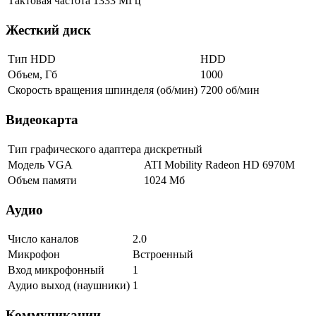
Тактовая частота
1333 МГц
Жесткий диск
Тип HDD
HDD
Объем, Гб
1000
Скорость вращения шпинделя (об/мин)
7200 об/мин
Видеокарта
Тип графического адаптера
дискретный
Модель VGA
ATI Mobility Radeon HD 6970M
Объем памяти
1024 Мб
Аудио
Число каналов
2.0
Микрофон
Встроенный
Вход микрофонный
1
Аудио выход (наушники)
1
Коммуникации