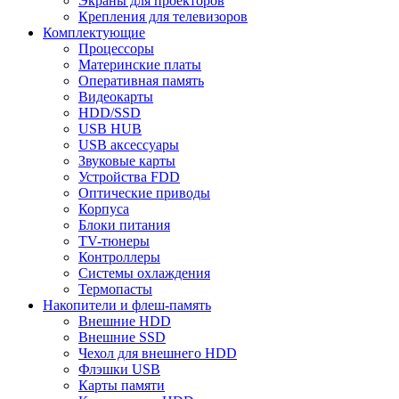
Экраны для проекторов
Крепления для телевизоров
Комплектующие
Процессоры
Материнские платы
Оперативная память
Видеокарты
HDD/SSD
USB HUB
USB аксессуары
Звуковые карты
Устройства FDD
Оптические приводы
Корпуса
Блоки питания
TV-тюнеры
Контроллеры
Системы охлаждения
Термопасты
Накопители и флеш-память
Внешние HDD
Внешние SSD
Чехол для внешнего HDD
Флэшки USB
Карты памяти