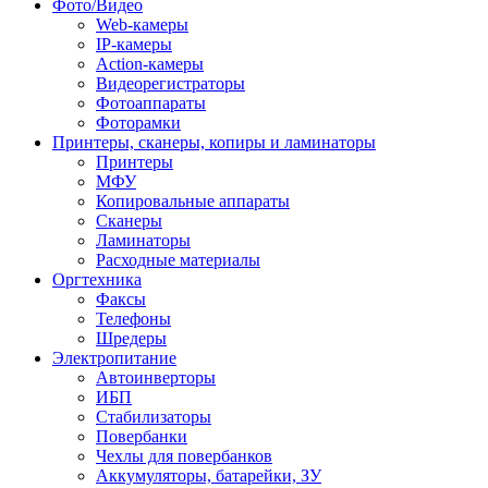
Фото/Видео
Web-камеры
IP-камеры
Action-камеры
Видеорегистраторы
Фотоаппараты
Фоторамки
Принтеры, сканеры, копиры и ламинаторы
Принтеры
МФУ
Копировальные аппараты
Сканеры
Ламинаторы
Расходные материалы
Оргтехника
Факсы
Телефоны
Шредеры
Электропитание
Автоинверторы
ИБП
Стабилизаторы
Повербанки
Чехлы для повербанков
Аккумуляторы, батарейки, ЗУ