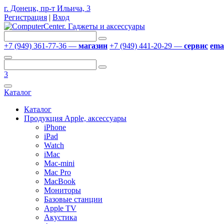
г. Донецк, пр-т Ильича, 3
Регистрация
|
Вход
+7 (949) 361-77-36 —
магазин
+7 (949) 441-20-29 —
сервис
emai
3
Каталог
Каталог
Продукция Apple, аксессуары
iPhone
iPad
Watch
iMac
Mac-mini
Mac Pro
MacBook
Мониторы
Базовые станции
Apple TV
Акустика