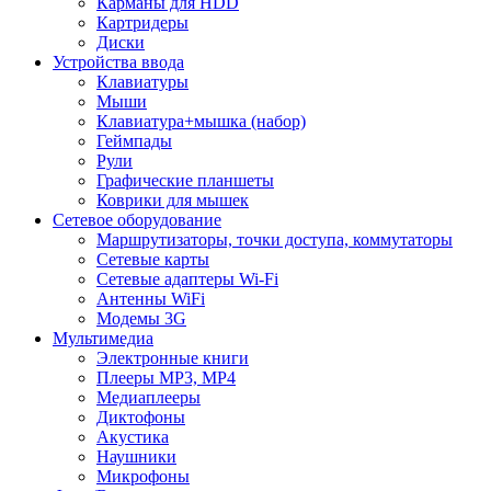
Карманы для HDD
Картридеры
Диски
Устройства ввода
Клавиатуры
Мыши
Клавиатура+мышка (набор)
Геймпады
Рули
Графические планшеты
Коврики для мышек
Сетевое оборудование
Маршрутизаторы, точки доступа, коммутаторы
Сетевые карты
Сетевые адаптеры Wi-Fi
Антенны WiFi
Модемы 3G
Мультимедиа
Электронные книги
Плееры MP3, MP4
Медиаплееры
Диктофоны
Акустика
Наушники
Микрофоны