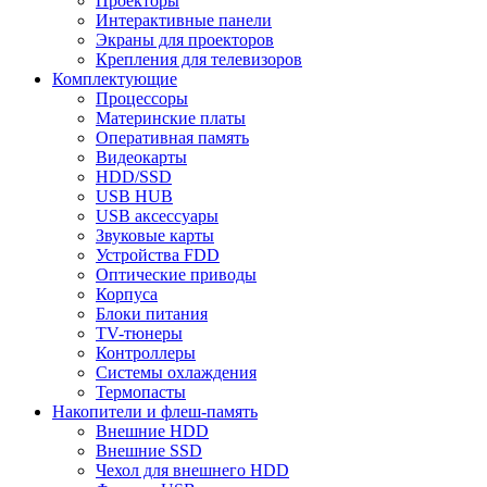
Проекторы
Интерактивные панели
Экраны для проекторов
Крепления для телевизоров
Комплектующие
Процессоры
Материнские платы
Оперативная память
Видеокарты
HDD/SSD
USB HUB
USB аксессуары
Звуковые карты
Устройства FDD
Оптические приводы
Корпуса
Блоки питания
TV-тюнеры
Контроллеры
Системы охлаждения
Термопасты
Накопители и флеш-память
Внешние HDD
Внешние SSD
Чехол для внешнего HDD