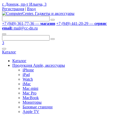
г. Донецк, пр-т Ильича, 3
Регистрация
|
Вход
+7 (949) 361-77-36 —
магазин
+7 (949) 441-20-29 —
сервис
email:
mail@cc-dn.ru
3
Каталог
Каталог
Продукция Apple, аксессуары
iPhone
iPad
Watch
iMac
Mac-mini
Mac Pro
MacBook
Мониторы
Базовые станции
Apple TV