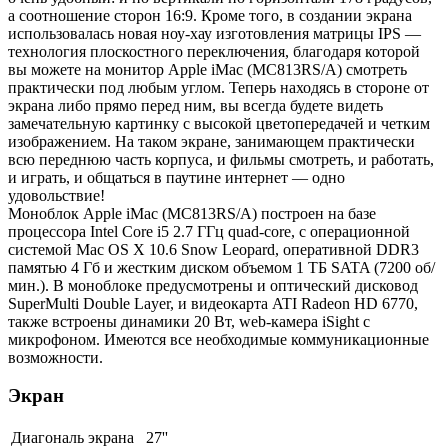
а соотношение сторон 16:9. Кроме того, в создании экрана
использовалась новая ноу-хау изготовления матрицы IPS —
технология плоскостного переключения, благодаря которой
вы можете на монитор Apple iMac (MC813RS/A) смотреть
практически под любым углом. Теперь находясь в стороне от
экрана либо прямо перед ним, вы всегда будете видеть
замечательную картинку с высокой цветопередачей и четким
изображением. На таком экране, занимающем практически
всю переднюю часть корпуса, и фильмы смотреть, и работать,
и играть, и общаться в паутине интернет — одно
удовольствие!
Моноблок Apple iMac (MC813RS/A) построен на базе
процессора Intel Core i5 2.7 ГГц quad-core, с операционной
системой Mac OS X 10.6 Snow Leopard, оперативной DDR3
памятью 4 Гб и жестким диском объемом 1 ТБ SATA (7200 об/
мин.). В моноблоке предусмотрены и оптический дисковод
SuperMulti Double Layer, и видеокарта ATI Radeon HD 6770,
также встроены динамики 20 Вт, web-камера iSight с
микрофоном. Имеются все необходимые коммуникационные
возможности.
Экран
Диагональ экрана
27''