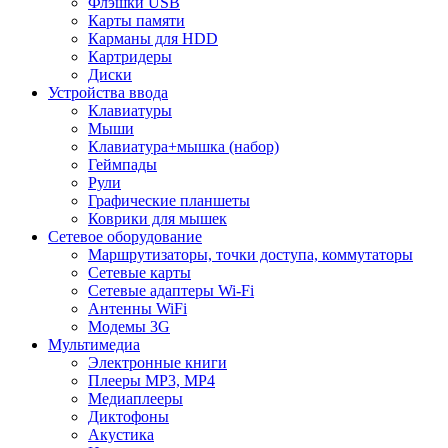
Флэшки USB
Карты памяти
Карманы для HDD
Картридеры
Диски
Устройства ввода
Клавиатуры
Мыши
Клавиатура+мышка (набор)
Геймпады
Рули
Графические планшеты
Коврики для мышек
Сетевое оборудование
Маршрутизаторы, точки доступа, коммутаторы
Сетевые карты
Сетевые адаптеры Wi-Fi
Антенны WiFi
Модемы 3G
Мультимедиа
Электронные книги
Плееры MP3, MP4
Медиаплееры
Диктофоны
Акустика