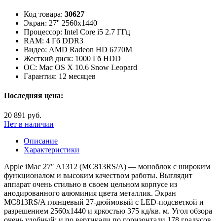
Код товара:
30627
Экран:
27'' 2560x1440
Процессор:
Intel Core i5 2.7 ГГц
RAM:
4 Гб DDR3
Видео:
AMD Radeon HD 6770M
Жесткий диск:
1000 Гб HDD
ОС:
Mac OS X 10.6 Snow Leopard
Гарантия:
12 месяцев
Последняя цена:
20 891 руб.
Нет в наличии
Описание
Характеристики
Apple iMac 27″ A1312 (MC813RS/A) — моноблок с широким
функционалом и высоким качеством работы. Выглядит
аппарат очень стильно в своем цельном корпусе из
анодированного алюминия цвета металлик. Экран
MC813RS/A глянцевый 27-дюймовый с LED-подсветкой и
разрешением 2560х1440 и яркостью 375 кд/кв. м. Угол обзора
очень удобный: и по вертикали по горизонтали 178 градусов,