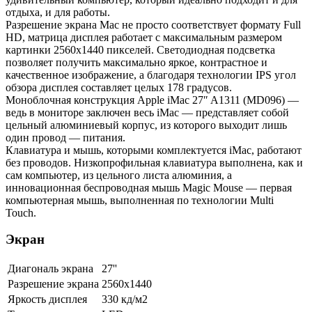
отдыха, и для работы.
Разрешение экрана Mac не просто соответствует формату Full
HD, матрица дисплея работает с максимальным размером
картинки 2560x1440 пикселей. Светодиодная подсветка
позволяет получить максимально яркое, контрастное и
качественное изображение, а благодаря технологии IPS угол
обзора дисплея составляет целых 178 градусов.
Моноблочная конструкция Apple iMac 27″ A1311 (MD096) —
ведь в мониторе заключен весь iMac — представляет собой
цельный алюминиевый корпус, из которого выходит лишь
один провод — питания.
Клавиатура и мышь, которыми комплектуется iMac, работают
без проводов. Низкопрофильная клавиатура выполнена, как и
сам компьютер, из цельного листа алюминия, а
инновационная беспроводная мышь Magic Mouse — первая
компьютерная мышь, выполненная по технологии Multi
Touch.
Экран
Диагональ экрана
27''
Разрешение экрана
2560x1440
Яркость дисплея
330 кд/м2