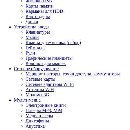
Флэшки USB
Карты памяти
Карманы для HDD
Картридеры
Диски
Устройства ввода
Клавиатуры
Мыши
Клавиатура+мышка (набор)
Геймпады
Рули
Графические планшеты
Коврики для мышек
Сетевое оборудование
Маршрутизаторы, точки доступа, коммутаторы
Сетевые карты
Сетевые адаптеры Wi-Fi
Антенны WiFi
Модемы 3G
Мультимедиа
Электронные книги
Плееры MP3, MP4
Медиаплееры
Диктофоны
Акустика