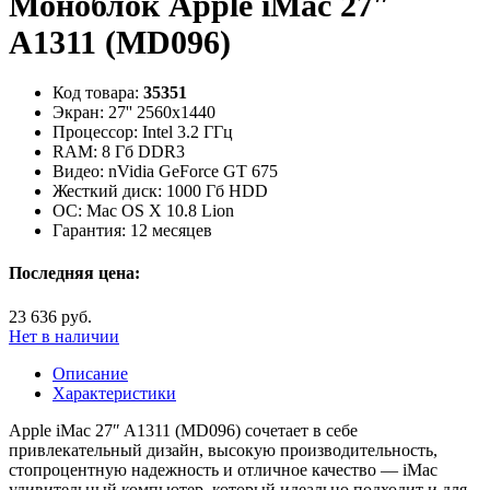
Моноблок Apple iMac 27″
A1311 (MD096)
Код товара:
35351
Экран:
27'' 2560x1440
Процессор:
Intel 3.2 ГГц
RAM:
8 Гб DDR3
Видео:
nVidia GeForce GT 675
Жесткий диск:
1000 Гб HDD
ОС:
Mac OS X 10.8 Lion
Гарантия:
12 месяцев
Последняя цена:
23 636 руб.
Нет в наличии
Описание
Характеристики
Apple iMac 27″ A1311 (MD096) сочетает в себе
привлекательный дизайн, высокую производительность,
стопроцентную надежность и отличное качество — iMac
удивительный компьютер, который идеально подходит и для