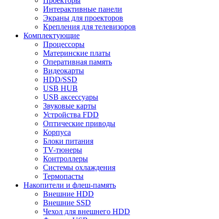
Проекторы
Интерактивные панели
Экраны для проекторов
Крепления для телевизоров
Комплектующие
Процессоры
Материнские платы
Оперативная память
Видеокарты
HDD/SSD
USB HUB
USB аксессуары
Звуковые карты
Устройства FDD
Оптические приводы
Корпуса
Блоки питания
TV-тюнеры
Контроллеры
Системы охлаждения
Термопасты
Накопители и флеш-память
Внешние HDD
Внешние SSD
Чехол для внешнего HDD