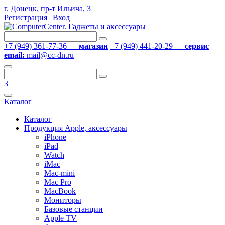
г. Донецк, пр-т Ильича, 3
Регистрация
|
Вход
+7 (949) 361-77-36 —
магазин
+7 (949) 441-20-29 —
сервис
email:
mail@cc-dn.ru
3
Каталог
Каталог
Продукция Apple, аксессуары
iPhone
iPad
Watch
iMac
Mac-mini
Mac Pro
MacBook
Мониторы
Базовые станции
Apple TV