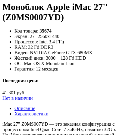
Моноблок Apple iMac 27''
(Z0MS0007YD)
Код товара:
35674
Экран:
27'' 2560x1440
Процессор:
Intel 3.4 ГГц
RAM:
32 Гб DDR3
Видео:
NVIDIA GeForce GTХ 680MX
Жесткий диск:
3000 + 128 Гб HDD
ОС:
Mac OS X Mountain Lion
Гарантия:
12 месяцев
Последняя цена:
41 301 руб.
Нет в наличии
Описание
Характеристики
iMac 27" Z0MS007YD — это заказная конфигурация с
процессором Intel Quad Core i7 3.4GHz, памятью 32Gb.
На iMac установлен принципиально новый дисковый