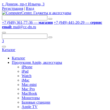
г. Донецк, пр-т Ильича, 3
Регистрация
|
Вход
+7 (949) 361-77-36 —
магазин
+7 (949) 441-20-29 —
сервис
email:
mail@cc-dn.ru
3
Каталог
Каталог
Продукция Apple, аксессуары
iPhone
iPad
Watch
iMac
Mac-mini
Mac Pro
MacBook
Мониторы
Базовые станции
Apple TV