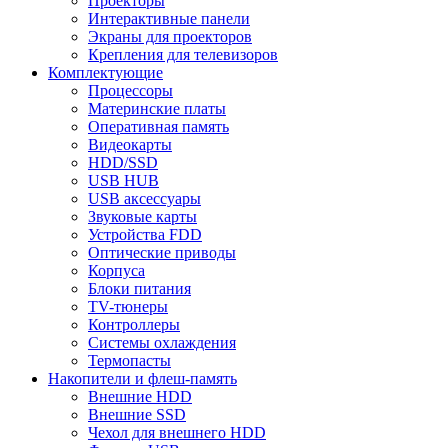
Проекторы
Интерактивные панели
Экраны для проекторов
Крепления для телевизоров
Комплектующие
Процессоры
Материнские платы
Оперативная память
Видеокарты
HDD/SSD
USB HUB
USB аксессуары
Звуковые карты
Устройства FDD
Оптические приводы
Корпуса
Блоки питания
TV-тюнеры
Контроллеры
Системы охлаждения
Термопасты
Накопители и флеш-память
Внешние HDD
Внешние SSD
Чехол для внешнего HDD