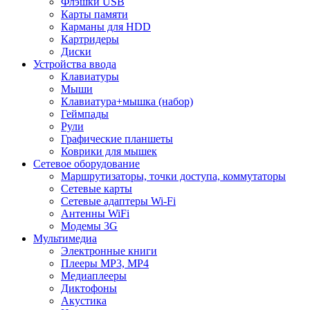
Флэшки USB
Карты памяти
Карманы для HDD
Картридеры
Диски
Устройства ввода
Клавиатуры
Мыши
Клавиатура+мышка (набор)
Геймпады
Рули
Графические планшеты
Коврики для мышек
Сетевое оборудование
Маршрутизаторы, точки доступа, коммутаторы
Сетевые карты
Сетевые адаптеры Wi-Fi
Антенны WiFi
Модемы 3G
Мультимедиа
Электронные книги
Плееры MP3, MP4
Медиаплееры
Диктофоны
Акустика