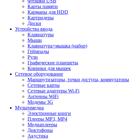
Флэшки USB
Карты памяти
Карманы для HDD
Картридеры
Диски
Устройства ввода
Клавиатуры
Мыши
Клавиатура+мышка (набор)
Геймпады
Рули
Графические планшеты
Коврики для мышек
Сетевое оборудование
Маршрутизаторы, точки доступа, коммутаторы
Сетевые карты
Сетевые адаптеры Wi-Fi
Антенны WiFi
Модемы 3G
Мультимедиа
Электронные книги
Плееры MP3, MP4
Медиаплееры
Диктофоны
Акустика