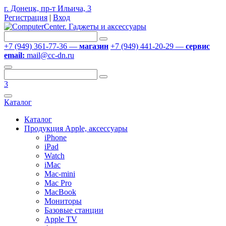
г. Донецк, пр-т Ильича, 3
Регистрация
|
Вход
+7 (949) 361-77-36 —
магазин
+7 (949) 441-20-29 —
сервис
email:
mail@cc-dn.ru
3
Каталог
Каталог
Продукция Apple, аксессуары
iPhone
iPad
Watch
iMac
Mac-mini
Mac Pro
MacBook
Мониторы
Базовые станции
Apple TV