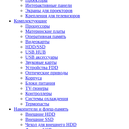
Проекторы
Интерактивные панели
Экраны для проекторов
Крепления для телевизоров
Комплектующие
Процессоры
Материнские платы
Оперативная память
Видеокарты
HDD/SSD
USB HUB
USB аксессуары
Звуковые карты
Устройства FDD
Оптические приводы
Корпуса
Блоки питания
TV-тюнеры
Контроллеры
Системы охлаждения
Термопасты
Накопители и флеш-память
Внешние HDD
Внешние SSD
Чехол для внешнего HDD