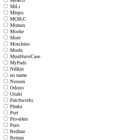
Melkco
MiLi
Minjes
MOB;C
Momax
Mooke
More
Moschino
Moshi
MustHaveCase
MyPads
Nillkin
no name
Nosson
Odoyo
Ozaki
Patchworks
Pitaka
Port
Pro-tekto
Puro
Redline
Remax