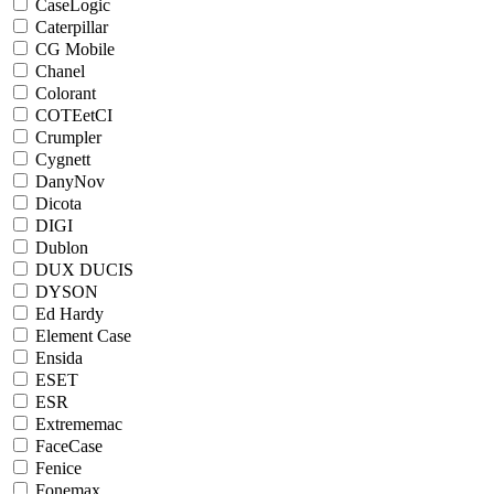
CaseLogic
Caterpillar
CG Mobile
Chanel
Colorant
COTEetCI
Crumpler
Cygnett
DanyNov
Dicota
DIGI
Dublon
DUX DUCIS
DYSON
Ed Hardy
Element Case
Ensida
ESET
ESR
Extrememac
FaceCase
Fenice
Fonemax