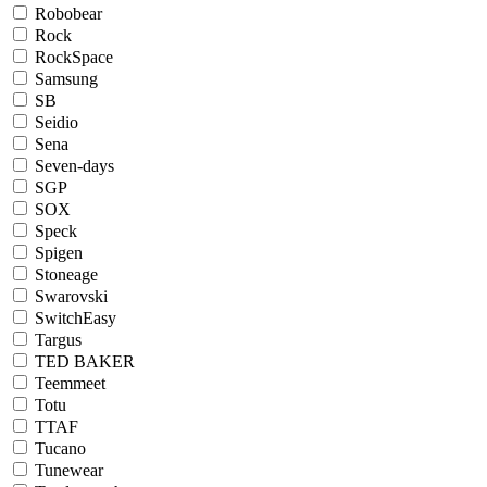
Robobear
Rock
RockSpace
Samsung
SB
Seidio
Sena
Seven-days
SGP
SOX
Speck
Spigen
Stoneage
Swarovski
SwitchEasy
Targus
TED BAKER
Teemmeet
Totu
TTAF
Tucano
Tunewear