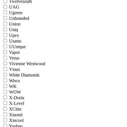
Twelvesouth
UAG
Ugreen
Unbranded
Union
Uniq
Upex
Usams
UUnique
Vapor
Verus
Vivienne Westwood
Vmax
White Diamonds
Wiwu
WK
WOW
X-Doria
X-Level
XChin
Xiaomi
Xincool
Yoobao