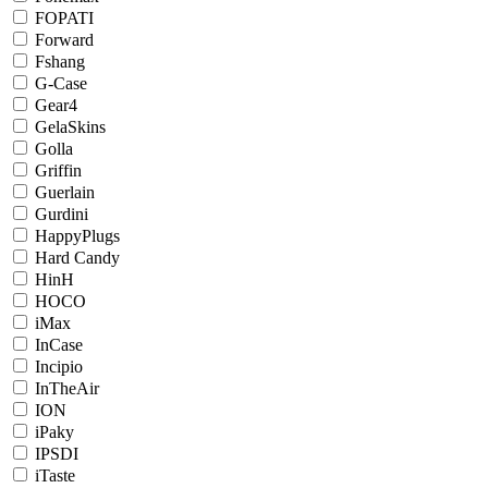
FOPATI
Forward
Fshang
G-Case
Gear4
GelaSkins
Golla
Griffin
Guerlain
Gurdini
HappyPlugs
Hard Candy
HinH
HOCO
iMax
InCase
Incipio
InTheAir
ION
iPaky
IPSDI
iTaste