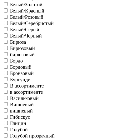
Белый/Золотой
Белый/Красный
Белый/Розовый
Белый/Серебристый
Белый/Серый
Белый/Черный
Бирюза
Бирюзовый
бирюзовый
Бордо
Бордовый
Бронзовый
Бургунди
В ассортименте
в ассортименте
Васильковый
Вишневый
вишневый
Гибискус
Глицин
Голубой
Голубой прозрачный