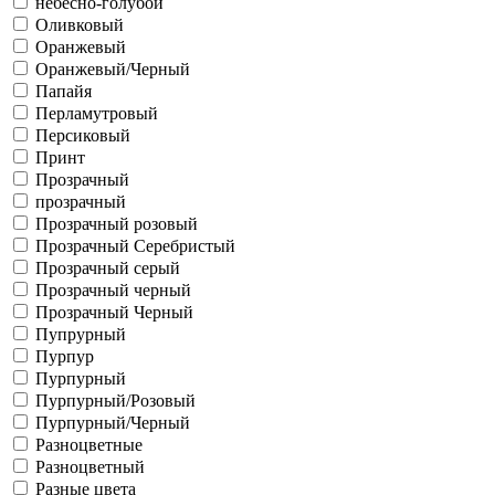
небесно-голубой
Оливковый
Оранжевый
Оранжевый/Черный
Папайя
Перламутровый
Персиковый
Принт
Прозрачный
прозрачный
Прозрачный розовый
Прозрачный Серебристый
Прозрачный серый
Прозрачный черный
Прозрачный Черный
Пупрурный
Пурпур
Пурпурный
Пурпурный/Розовый
Пурпурный/Черный
Разноцветные
Разноцветный
Разные цвета