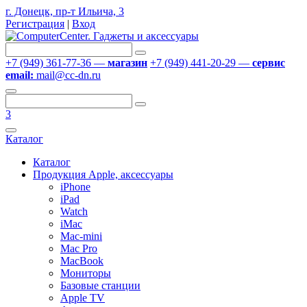
г. Донецк, пр-т Ильича, 3
Регистрация
|
Вход
+7 (949) 361-77-36 —
магазин
+7 (949) 441-20-29 —
сервис
email:
mail@cc-dn.ru
3
Каталог
Каталог
Продукция Apple, аксессуары
iPhone
iPad
Watch
iMac
Mac-mini
Mac Pro
MacBook
Мониторы
Базовые станции
Apple TV