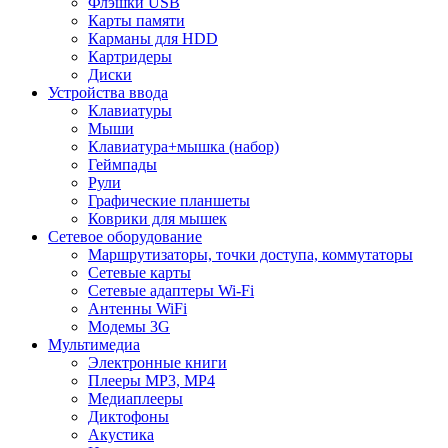
Флэшки USB
Карты памяти
Карманы для HDD
Картридеры
Диски
Устройства ввода
Клавиатуры
Мыши
Клавиатура+мышка (набор)
Геймпады
Рули
Графические планшеты
Коврики для мышек
Сетевое оборудование
Маршрутизаторы, точки доступа, коммутаторы
Сетевые карты
Сетевые адаптеры Wi-Fi
Антенны WiFi
Модемы 3G
Мультимедиа
Электронные книги
Плееры MP3, MP4
Медиаплееры
Диктофоны
Акустика