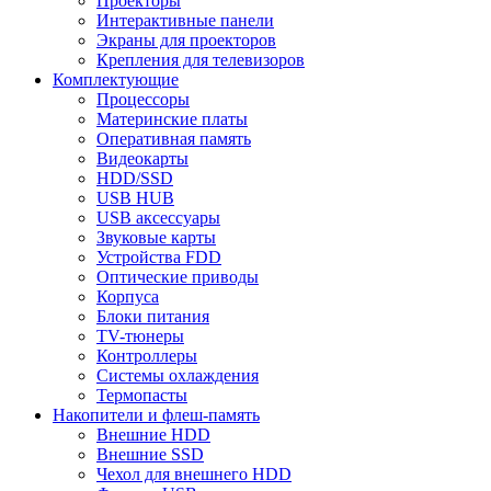
Проекторы
Интерактивные панели
Экраны для проекторов
Крепления для телевизоров
Комплектующие
Процессоры
Материнские платы
Оперативная память
Видеокарты
HDD/SSD
USB HUB
USB аксессуары
Звуковые карты
Устройства FDD
Оптические приводы
Корпуса
Блоки питания
TV-тюнеры
Контроллеры
Системы охлаждения
Термопасты
Накопители и флеш-память
Внешние HDD
Внешние SSD
Чехол для внешнего HDD