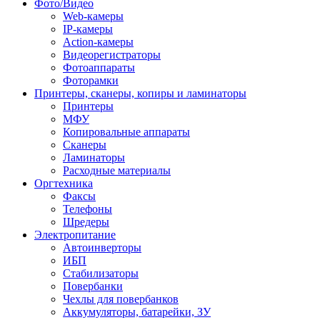
Фото/Видео
Web-камеры
IP-камеры
Action-камеры
Видеорегистраторы
Фотоаппараты
Фоторамки
Принтеры, сканеры, копиры и ламинаторы
Принтеры
МФУ
Копировальные аппараты
Сканеры
Ламинаторы
Расходные материалы
Оргтехника
Факсы
Телефоны
Шредеры
Электропитание
Автоинверторы
ИБП
Стабилизаторы
Повербанки
Чехлы для повербанков
Аккумуляторы, батарейки, ЗУ