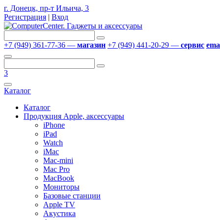
г. Донецк, пр-т Ильича, 3
Регистрация
|
Вход
+7 (949) 361-77-36 —
магазин
+7 (949) 441-20-29 —
сервис
emai
3
Каталог
Каталог
Продукция Apple, аксессуары
iPhone
iPad
Watch
iMac
Mac-mini
Mac Pro
MacBook
Мониторы
Базовые станции
Apple TV
Акустика