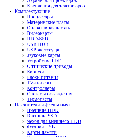
Экраны для проекторов
Крепления для телевизоров
Комплектующие
Процессоры
Материнские платы
Оперативная память
Видеокарты
HDD/SSD
USB HUB
USB аксессуары
Звуковые карты
Устройства FDD
Оптические приводы
Корпуса
Блоки питания
TV-тюнеры
Контроллеры
Системы охлаждения
Термопасты
Накопители и флеш-память
Внешние HDD
Внешние SSD
Чехол для внешнего HDD
Флэшки USB
Карты памяти