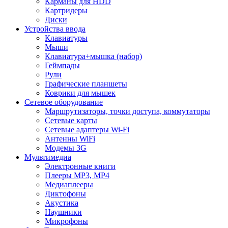
Карманы для HDD
Картридеры
Диски
Устройства ввода
Клавиатуры
Мыши
Клавиатура+мышка (набор)
Геймпады
Рули
Графические планшеты
Коврики для мышек
Сетевое оборудование
Маршрутизаторы, точки доступа, коммутаторы
Сетевые карты
Сетевые адаптеры Wi-Fi
Антенны WiFi
Модемы 3G
Мультимедиа
Электронные книги
Плееры MP3, MP4
Медиаплееры
Диктофоны
Акустика
Наушники
Микрофоны