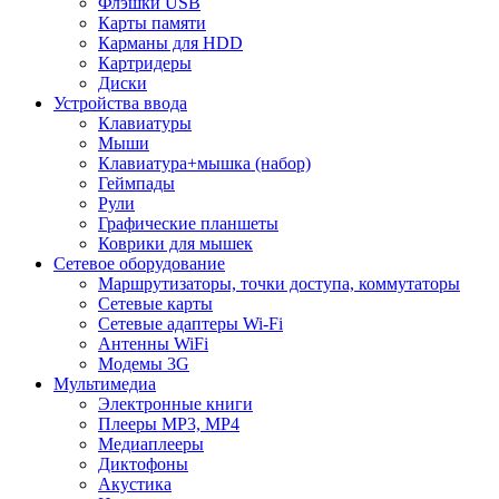
Флэшки USB
Карты памяти
Карманы для HDD
Картридеры
Диски
Устройства ввода
Клавиатуры
Мыши
Клавиатура+мышка (набор)
Геймпады
Рули
Графические планшеты
Коврики для мышек
Сетевое оборудование
Маршрутизаторы, точки доступа, коммутаторы
Сетевые карты
Сетевые адаптеры Wi-Fi
Антенны WiFi
Модемы 3G
Мультимедиа
Электронные книги
Плееры MP3, MP4
Медиаплееры
Диктофоны
Акустика