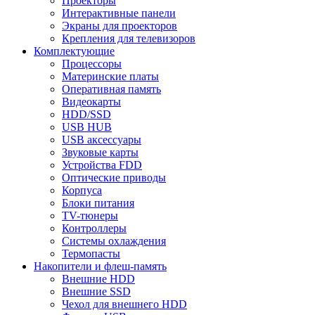
Проекторы
Интерактивные панели
Экраны для проекторов
Крепления для телевизоров
Комплектующие
Процессоры
Материнские платы
Оперативная память
Видеокарты
HDD/SSD
USB HUB
USB аксессуары
Звуковые карты
Устройства FDD
Оптические приводы
Корпуса
Блоки питания
TV-тюнеры
Контроллеры
Системы охлаждения
Термопасты
Накопители и флеш-память
Внешние HDD
Внешние SSD
Чехол для внешнего HDD