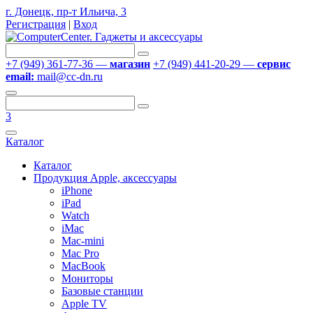
г. Донецк, пр-т Ильича, 3
Регистрация
|
Вход
+7 (949) 361-77-36 —
магазин
+7 (949) 441-20-29 —
сервис
email:
mail@cc-dn.ru
3
Каталог
Каталог
Продукция Apple, аксессуары
iPhone
iPad
Watch
iMac
Mac-mini
Mac Pro
MacBook
Мониторы
Базовые станции
Apple TV