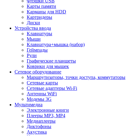
Флэшки USB
Карты памяти
Карманы для HDD
Картридеры
Диски
Устройства ввода
Клавиатуры
Мыши
Клавиатура+мышка (набор)
Геймпады
Рули
Графические планшеты
Коврики для мышек
Сетевое оборудование
Маршрутизаторы, точки доступа, коммутаторы
Сетевые карты
Сетевые адаптеры Wi-Fi
Антенны WiFi
Модемы 3G
Мультимедиа
Электронные книги
Плееры MP3, MP4
Медиаплееры
Диктофоны
Акустика