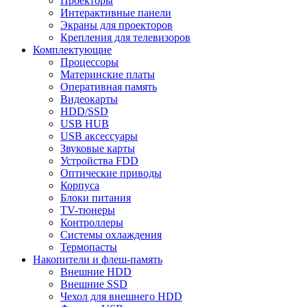
Проекторы
Интерактивные панели
Экраны для проекторов
Крепления для телевизоров
Комплектующие
Процессоры
Материнские платы
Оперативная память
Видеокарты
HDD/SSD
USB HUB
USB аксессуары
Звуковые карты
Устройства FDD
Оптические приводы
Корпуса
Блоки питания
TV-тюнеры
Контроллеры
Системы охлаждения
Термопасты
Накопители и флеш-память
Внешние HDD
Внешние SSD
Чехол для внешнего HDD