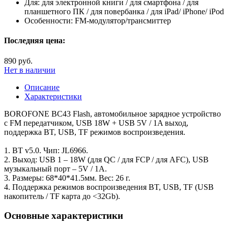
Для:
для электронной книги / для смартфона / для
планшетного ПК / для повербанка / для iPad/ iPhone/ iPod
Особенности:
FM-модулятор/трансмиттер
Последняя цена:
890 руб.
Нет в наличии
Описание
Характеристики
BOROFONE BC43 Flash, автомобильное зарядное устройство
с FM передатчиком, USB 18W + USB 5V / 1A выход,
поддержка BT, USB, TF режимов воспроизведения.
1. BT v5.0. Чип: JL6966.
2. Выход: USB 1 – 18W (для QC / для FCP / для AFC), USB
музыкальный порт – 5V / 1A.
3. Размеры: 68*40*41.5мм. Вес: 26 г.
4. Поддержка режимов воспроизведения BT, USB, TF (USB
накопитель / TF карта до <32Gb).
Основные характеристики