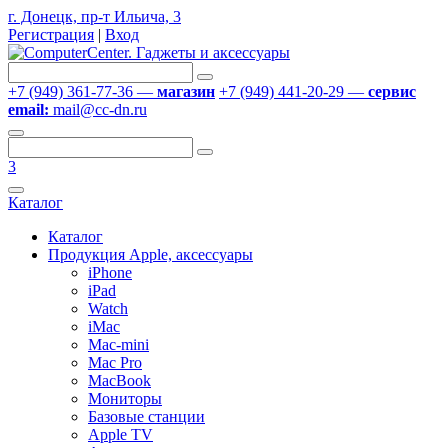
г. Донецк, пр-т Ильича, 3
Регистрация
|
Вход
+7 (949) 361-77-36 —
магазин
+7 (949) 441-20-29 —
сервис
email:
mail@cc-dn.ru
3
Каталог
Каталог
Продукция Apple, аксессуары
iPhone
iPad
Watch
iMac
Mac-mini
Mac Pro
MacBook
Мониторы
Базовые станции
Apple TV