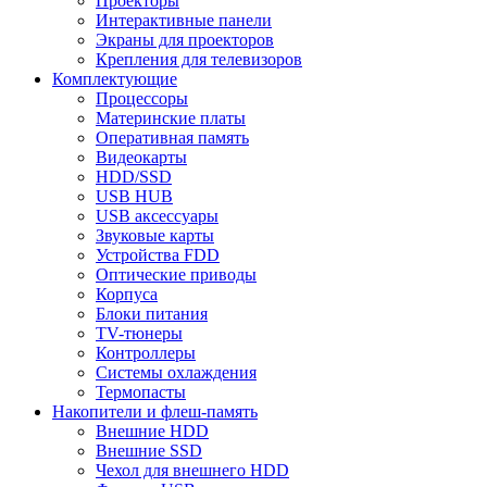
Проекторы
Интерактивные панели
Экраны для проекторов
Крепления для телевизоров
Комплектующие
Процессоры
Материнские платы
Оперативная память
Видеокарты
HDD/SSD
USB HUB
USB аксессуары
Звуковые карты
Устройства FDD
Оптические приводы
Корпуса
Блоки питания
TV-тюнеры
Контроллеры
Системы охлаждения
Термопасты
Накопители и флеш-память
Внешние HDD
Внешние SSD
Чехол для внешнего HDD