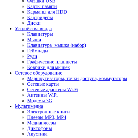
Флэшки USB
Карты памяти
Карманы для HDD
Картридеры
Диски
Устройства ввода
Клавиатуры
Мыши
Клавиатура+мышка (набор)
Геймпады
Рули
Графические планшеты
Коврики для мышек
Сетевое оборудование
Маршрутизаторы, точки доступа, коммутаторы
Сетевые карты
Сетевые адаптеры Wi-Fi
Антенны WiFi
Модемы 3G
Мультимедиа
Электронные книги
Плееры MP3, MP4
Медиаплееры
Диктофоны
Акустика