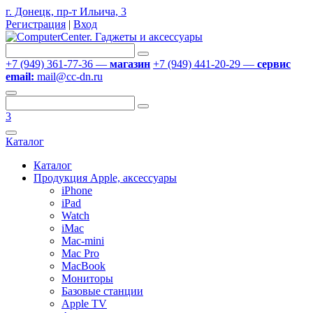
г. Донецк, пр-т Ильича, 3
Регистрация
|
Вход
+7 (949) 361-77-36 —
магазин
+7 (949) 441-20-29 —
сервис
email:
mail@cc-dn.ru
3
Каталог
Каталог
Продукция Apple, аксессуары
iPhone
iPad
Watch
iMac
Mac-mini
Mac Pro
MacBook
Мониторы
Базовые станции
Apple TV