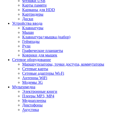
Флэшки USB
Карты памяти
Карманы для HDD
Картридеры
Диски
Устройства ввода
Клавиатуры
Мыши
Клавиатура+мышка (набор)
Геймпады
Рули
Графические планшеты
Коврики для мышек
Сетевое оборудование
Маршрутизаторы, точки доступа, коммутаторы
Сетевые карты
Сетевые адаптеры Wi-Fi
Антенны WiFi
Модемы 3G
Мультимедиа
Электронные книги
Плееры MP3, MP4
Медиаплееры
Диктофоны
Акустика