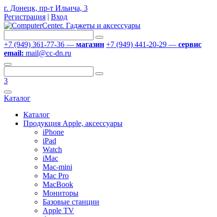
г. Донецк, пр-т Ильича, 3
Регистрация
|
Вход
+7 (949) 361-77-36 —
магазин
+7 (949) 441-20-29 —
сервис
email:
mail@cc-dn.ru
3
Каталог
Каталог
Продукция Apple, аксессуары
iPhone
iPad
Watch
iMac
Mac-mini
Mac Pro
MacBook
Мониторы
Базовые станции
Apple TV