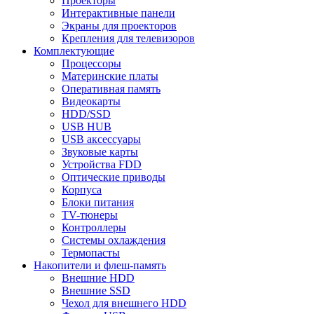
Проекторы
Интерактивные панели
Экраны для проекторов
Крепления для телевизоров
Комплектующие
Процессоры
Материнские платы
Оперативная память
Видеокарты
HDD/SSD
USB HUB
USB аксессуары
Звуковые карты
Устройства FDD
Оптические приводы
Корпуса
Блоки питания
TV-тюнеры
Контроллеры
Системы охлаждения
Термопасты
Накопители и флеш-память
Внешние HDD
Внешние SSD
Чехол для внешнего HDD