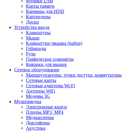
Флэшки USB
Карты памяти
Карманы для HDD
Картридеры
Диски
Устройства ввода
Клавиатуры
Мыши
Клавиатура+мышка (набор)
Геймпады
Рули
Графические планшеты
Коврики для мышек
Сетевое оборудование
Маршрутизаторы, точки доступа, коммутаторы
Сетевые карты
Сетевые адаптеры Wi-Fi
Антенны WiFi
Модемы 3G
Мультимедиа
Электронные книги
Плееры MP3, MP4
Медиаплееры
Диктофоны
Акустика