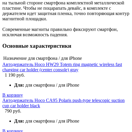
на тыльной стороне смартфона комплектной металлической
пластине. Чтобы не поцарапать девайс, в комплекте с
держателем идет защитная пленка, точно повторяющая контур
магнитной площадки.
Современные магниты правильно фиксируют смартфон,
исключая возможность падения.
Основные характеристики
Назначение
для смартфона / для iPhone
Автодержатель Hoco HW29 Totem ring magnetic wireless fast
charging car holder (center console) gray
1 190 руб.
Для:
для смартфона / для iPhone
В корзину
Автодержатель Hoco CA95 Polaris push-type telescopic suction
cup car holder black
790 руб.
Для:
для смартфона / для iPhone
В корзину