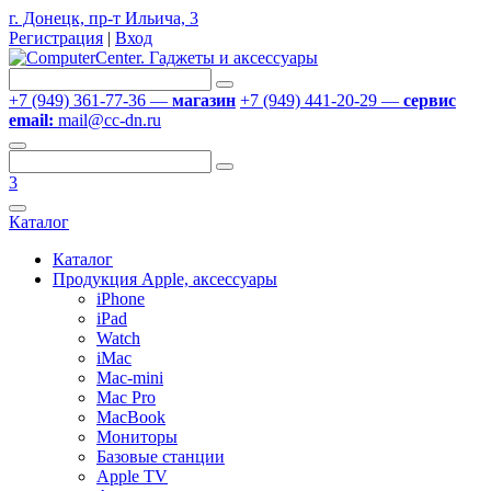
г. Донецк, пр-т Ильича, 3
Регистрация
|
Вход
+7 (949) 361-77-36 —
магазин
+7 (949) 441-20-29 —
сервис
email:
mail@cc-dn.ru
3
Каталог
Каталог
Продукция Apple, аксессуары
iPhone
iPad
Watch
iMac
Mac-mini
Mac Pro
MacBook
Мониторы
Базовые станции
Apple TV