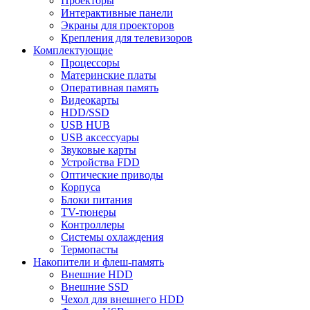
Проекторы
Интерактивные панели
Экраны для проекторов
Крепления для телевизоров
Комплектующие
Процессоры
Материнские платы
Оперативная память
Видеокарты
HDD/SSD
USB HUB
USB аксессуары
Звуковые карты
Устройства FDD
Оптические приводы
Корпуса
Блоки питания
TV-тюнеры
Контроллеры
Системы охлаждения
Термопасты
Накопители и флеш-память
Внешние HDD
Внешние SSD
Чехол для внешнего HDD