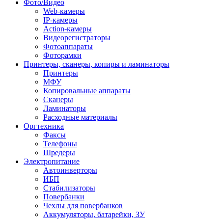
Фото/Видео
Web-камеры
IP-камеры
Action-камеры
Видеорегистраторы
Фотоаппараты
Фоторамки
Принтеры, сканеры, копиры и ламинаторы
Принтеры
МФУ
Копировальные аппараты
Сканеры
Ламинаторы
Расходные материалы
Оргтехника
Факсы
Телефоны
Шредеры
Электропитание
Автоинверторы
ИБП
Стабилизаторы
Повербанки
Чехлы для повербанков
Аккумуляторы, батарейки, ЗУ