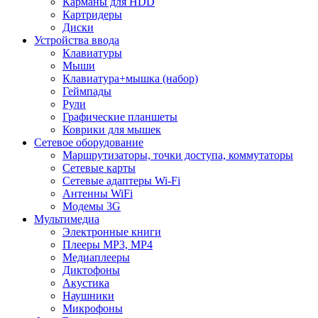
Карманы для HDD
Картридеры
Диски
Устройства ввода
Клавиатуры
Мыши
Клавиатура+мышка (набор)
Геймпады
Рули
Графические планшеты
Коврики для мышек
Сетевое оборудование
Маршрутизаторы, точки доступа, коммутаторы
Сетевые карты
Сетевые адаптеры Wi-Fi
Антенны WiFi
Модемы 3G
Мультимедиа
Электронные книги
Плееры MP3, MP4
Медиаплееры
Диктофоны
Акустика
Наушники
Микрофоны