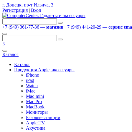
г. Донецк, пр-т Ильича, 3
Регистрация
|
Вход
+7 (949) 361-77-36 —
магазин
+7 (949) 441-20-29 —
сервис
emai
3
Каталог
Каталог
Продукция Apple, аксессуары
iPhone
iPad
Watch
iMac
Mac-mini
Mac Pro
MacBook
Мониторы
Базовые станции
Apple TV
Акустика