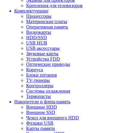
Экраны для проекторов
Крепления для телевизоров
Комплектующие
Процессоры
Материнские платы
Оперативная память
Видеокарты
HDD/SSD
USB HUB
USB аксессуары
Звуковые карты
Устройства FDD
Оптические приводы
Корпуса
Блоки питания
TV-тюнеры
Контроллеры
Системы охлаждения
Термопасты
Накопители и флеш-память
Внешние HDD
Внешние SSD
Чехол для внешнего HDD
Флэшки USB
Карты памяти