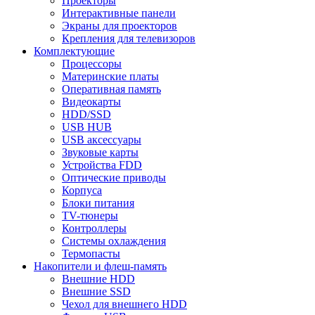
Проекторы
Интерактивные панели
Экраны для проекторов
Крепления для телевизоров
Комплектующие
Процессоры
Материнские платы
Оперативная память
Видеокарты
HDD/SSD
USB HUB
USB аксессуары
Звуковые карты
Устройства FDD
Оптические приводы
Корпуса
Блоки питания
TV-тюнеры
Контроллеры
Системы охлаждения
Термопасты
Накопители и флеш-память
Внешние HDD
Внешние SSD
Чехол для внешнего HDD