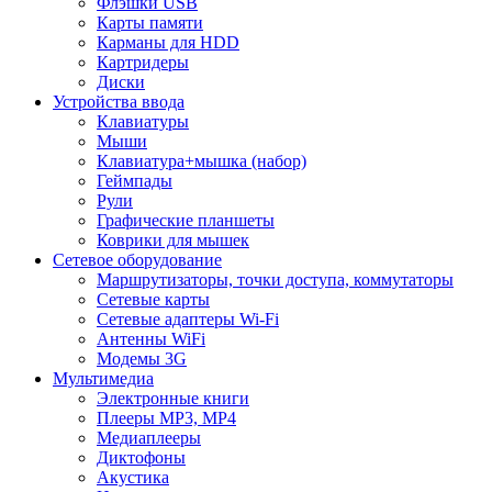
Флэшки USB
Карты памяти
Карманы для HDD
Картридеры
Диски
Устройства ввода
Клавиатуры
Мыши
Клавиатура+мышка (набор)
Геймпады
Рули
Графические планшеты
Коврики для мышек
Сетевое оборудование
Маршрутизаторы, точки доступа, коммутаторы
Сетевые карты
Сетевые адаптеры Wi-Fi
Антенны WiFi
Модемы 3G
Мультимедиа
Электронные книги
Плееры MP3, MP4
Медиаплееры
Диктофоны
Акустика