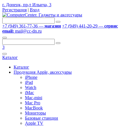
г. Донецк, пр-т Ильича, 3
Регистрация
|
Вход
+7 (949) 361-77-36 —
магазин
+7 (949) 441-20-29 —
сервис
email:
mail@cc-dn.ru
3
Каталог
Каталог
Продукция Apple, аксессуары
iPhone
iPad
Watch
iMac
Mac-mini
Mac Pro
MacBook
Мониторы
Базовые станции
Apple TV