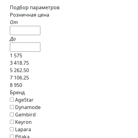
Подбор параметров
Розничная цена
От
До
1 575
3 418.75
5 262.50
7 106.25
8 950
Бренд
AgeStar
Dynamode
Gembird
Keyron
Lapara
Pitaka