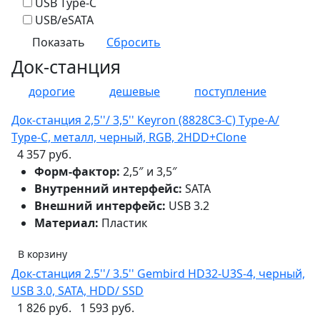
USB Type-C
USB/eSATA
Док-станция
дорогие
дешевые
поступление
Док-станция 2,5''/ 3,5'' Keyron (8828C3-C) Type-A/
Type-C, металл, черный, RGB, 2HDD+Clone
4 357 руб.
Форм-фактор:
2,5″ и 3,5″
Внутренний интерфейс:
SATA
Внешний интерфейс:
USB 3.2
Материал:
Пластик
В корзину
Док-станция 2.5''/ 3.5'' Gembird HD32-U3S-4, черный,
USB 3.0, SATA, HDD/ SSD
1 826 руб.
1 593 руб.