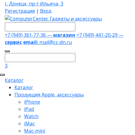
г. Донецк, пр-т Ильича, 3
Регистрация
|
Вход
+7 (949) 361-77-36 —
магазин
+7 (949) 441-20-29 —
сервис
email:
mail@cc-dn.ru
3
Каталог
Каталог
Продукция Apple, аксессуары
iPhone
iPad
Watch
iMac
Mac-mini