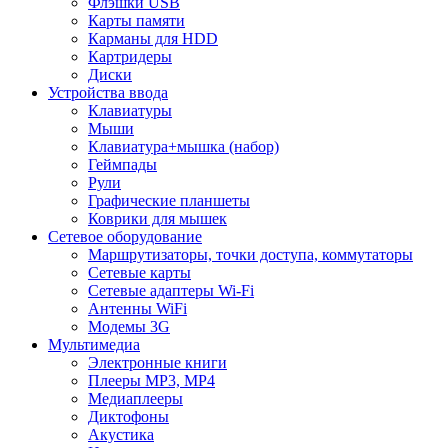
Флэшки USB
Карты памяти
Карманы для HDD
Картридеры
Диски
Устройства ввода
Клавиатуры
Мыши
Клавиатура+мышка (набор)
Геймпады
Рули
Графические планшеты
Коврики для мышек
Сетевое оборудование
Маршрутизаторы, точки доступа, коммутаторы
Сетевые карты
Сетевые адаптеры Wi-Fi
Антенны WiFi
Модемы 3G
Мультимедиа
Электронные книги
Плееры MP3, MP4
Медиаплееры
Диктофоны
Акустика