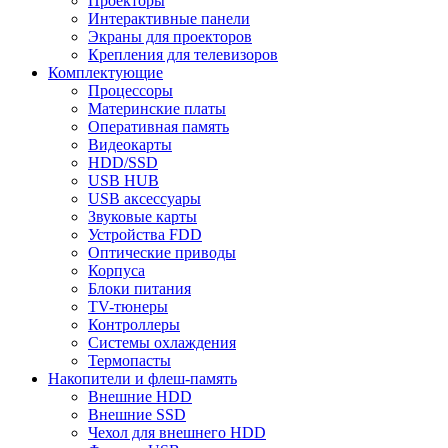
Проекторы
Интерактивные панели
Экраны для проекторов
Крепления для телевизоров
Комплектующие
Процессоры
Материнские платы
Оперативная память
Видеокарты
HDD/SSD
USB HUB
USB аксессуары
Звуковые карты
Устройства FDD
Оптические приводы
Корпуса
Блоки питания
TV-тюнеры
Контроллеры
Системы охлаждения
Термопасты
Накопители и флеш-память
Внешние HDD
Внешние SSD
Чехол для внешнего HDD