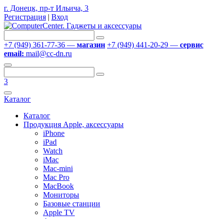
г. Донецк, пр-т Ильича, 3
Регистрация
|
Вход
+7 (949) 361-77-36 —
магазин
+7 (949) 441-20-29 —
сервис
email:
mail@cc-dn.ru
3
Каталог
Каталог
Продукция Apple, аксессуары
iPhone
iPad
Watch
iMac
Mac-mini
Mac Pro
MacBook
Мониторы
Базовые станции
Apple TV