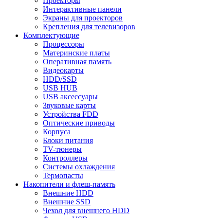
Проекторы
Интерактивные панели
Экраны для проекторов
Крепления для телевизоров
Комплектующие
Процессоры
Материнские платы
Оперативная память
Видеокарты
HDD/SSD
USB HUB
USB аксессуары
Звуковые карты
Устройства FDD
Оптические приводы
Корпуса
Блоки питания
TV-тюнеры
Контроллеры
Системы охлаждения
Термопасты
Накопители и флеш-память
Внешние HDD
Внешние SSD
Чехол для внешнего HDD