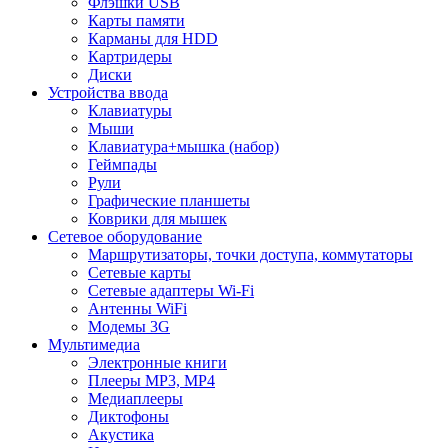
Флэшки USB
Карты памяти
Карманы для HDD
Картридеры
Диски
Устройства ввода
Клавиатуры
Мыши
Клавиатура+мышка (набор)
Геймпады
Рули
Графические планшеты
Коврики для мышек
Сетевое оборудование
Маршрутизаторы, точки доступа, коммутаторы
Сетевые карты
Сетевые адаптеры Wi-Fi
Антенны WiFi
Модемы 3G
Мультимедиа
Электронные книги
Плееры MP3, MP4
Медиаплееры
Диктофоны
Акустика