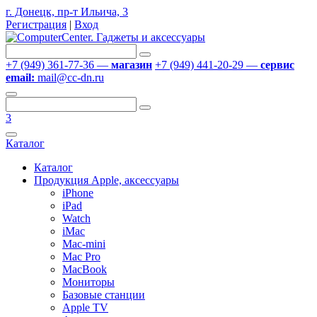
г. Донецк, пр-т Ильича, 3
Регистрация
|
Вход
+7 (949) 361-77-36 —
магазин
+7 (949) 441-20-29 —
сервис
email:
mail@cc-dn.ru
3
Каталог
Каталог
Продукция Apple, аксессуары
iPhone
iPad
Watch
iMac
Mac-mini
Mac Pro
MacBook
Мониторы
Базовые станции
Apple TV