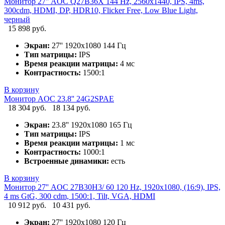
Монитор 27'' AOC Q27B36X 144 Hz, 2560x1440, IPS, 4ms,
300cdm, HDMI, DP, HDR10, Flicker Free, Low Blue Light,
черный
15 898 руб.
Экран:
27'' 1920х1080 144 Гц
Тип матрицы:
IPS
Время реакции матрицы:
4 мс
Контрастность:
1500:1
В корзину
Монитор AOC 23.8'' 24G2SPAE
18 304 руб.
18 134 руб.
Экран:
23.8'' 1920х1080 165 Гц
Тип матрицы:
IPS
Время реакции матрицы:
1 мс
Контрастность:
1000:1
Встроенные динамики:
есть
В корзину
Монитор 27'' AOC 27B30H3/ 60 120 Hz, 1920x1080, (16:9), IPS,
4 ms GtG, 300 cdm, 1500:1, Tilt, VGA, HDMI
10 912 руб.
10 431 руб.
Экран:
27'' 1920х1080 120 Гц