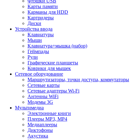
Флэшки USB
Карты памяти
Карманы для HDD
Картридеры
Диски
Устройства ввода
Клавиатуры
Мыши
Клавиатура+мышка (набор)
Геймпады
Рули
Графические планшеты
Коврики для мышек
Сетевое оборудование
Маршрутизаторы, точки доступа, коммутаторы
Сетевые карты
Сетевые адаптеры Wi-Fi
Антенны WiFi
Модемы 3G
Мультимедиа
Электронные книги
Плееры MP3, MP4
Медиаплееры
Диктофоны
Акустика