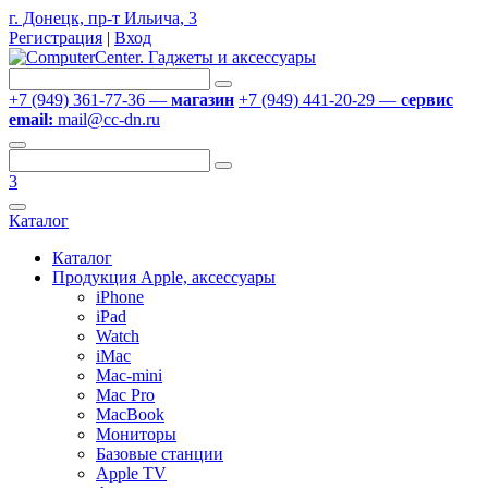
г. Донецк, пр-т Ильича, 3
Регистрация
|
Вход
+7 (949) 361-77-36 —
магазин
+7 (949) 441-20-29 —
сервис
email:
mail@cc-dn.ru
3
Каталог
Каталог
Продукция Apple, аксессуары
iPhone
iPad
Watch
iMac
Mac-mini
Mac Pro
MacBook
Мониторы
Базовые станции
Apple TV