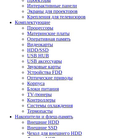
Проекторы
Интерактивные панели
Экраны для проекторов
Крепления для телевизоров
Комплектующие
Процессоры
Материнские платы
Оперативная память
Видеокарты
HDD/SSD
USB HUB
USB аксессуары
Звуковые карты
Устройства FDD
Оптические приводы
Корпуса
Блоки питания
TV-тюнеры
Контроллеры
Системы охлаждения
Термопасты
Накопители и флеш-память
Внешние HDD
Внешние SSD
Чехол для внешнего HDD