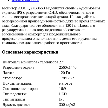
Монитор AOC Q27B36S3 выделяется своим 27-дюймовым
экраном IPS с разрешением QHD, обеспечивая четкое и
точное воспроизведение каждой детали. Наслаждайтесь
бесперебойной производительностью даже во время сложных
задач благодаря частоте обновления в 120 Гц. Плюс, его
регулируемая по наклону подставка обеспечивает
эргономичный комфорт для продолжительного
профессионального использования, делая его идеальным
компаньоном для вашего рабочего пространства.
Основные характеристики
Диагональ монитора / телевизора
27''
Разрешение экрана
2560x1440
Частота
120 Гц
Угол обзора
178/178 °
Покрытие экрана
матовое
Соотношение сторон
16:9
Тип подсветки
LED
Тип матрицы
IPS
Яркость дисплея
350 кд/м2