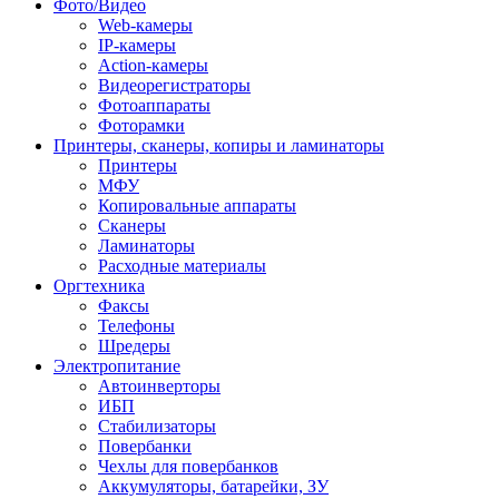
Фото/Видео
Web-камеры
IP-камеры
Action-камеры
Видеорегистраторы
Фотоаппараты
Фоторамки
Принтеры, сканеры, копиры и ламинаторы
Принтеры
МФУ
Копировальные аппараты
Сканеры
Ламинаторы
Расходные материалы
Оргтехника
Факсы
Телефоны
Шредеры
Электропитание
Автоинверторы
ИБП
Стабилизаторы
Повербанки
Чехлы для повербанков
Аккумуляторы, батарейки, ЗУ