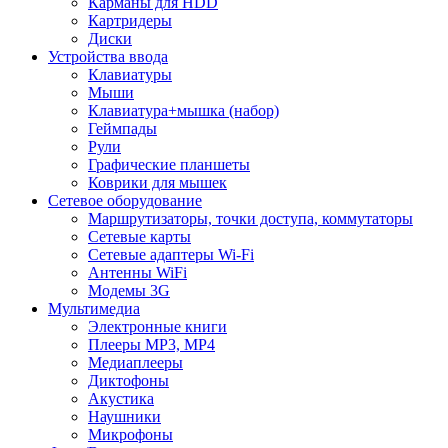
Карманы для HDD
Картридеры
Диски
Устройства ввода
Клавиатуры
Мыши
Клавиатура+мышка (набор)
Геймпады
Рули
Графические планшеты
Коврики для мышек
Сетевое оборудование
Маршрутизаторы, точки доступа, коммутаторы
Сетевые карты
Сетевые адаптеры Wi-Fi
Антенны WiFi
Модемы 3G
Мультимедиа
Электронные книги
Плееры MP3, MP4
Медиаплееры
Диктофоны
Акустика
Наушники
Микрофоны