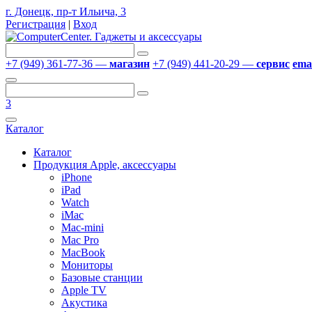
г. Донецк, пр-т Ильича, 3
Регистрация
|
Вход
+7 (949) 361-77-36 —
магазин
+7 (949) 441-20-29 —
сервис
emai
3
Каталог
Каталог
Продукция Apple, аксессуары
iPhone
iPad
Watch
iMac
Mac-mini
Mac Pro
MacBook
Мониторы
Базовые станции
Apple TV
Акустика