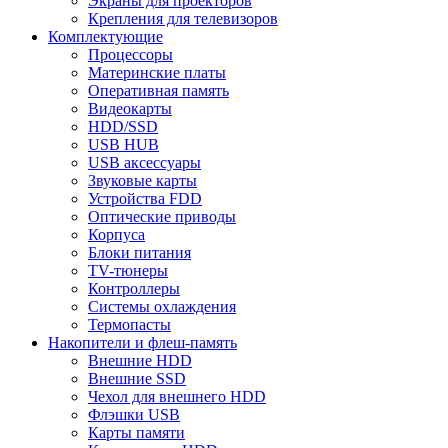
Экраны для проекторов
Крепления для телевизоров
Комплектующие
Процессоры
Материнские платы
Оперативная память
Видеокарты
HDD/SSD
USB HUB
USB аксессуары
Звуковые карты
Устройства FDD
Оптические приводы
Корпуса
Блоки питания
TV-тюнеры
Контроллеры
Системы охлаждения
Термопасты
Накопители и флеш-память
Внешние HDD
Внешние SSD
Чехол для внешнего HDD
Флэшки USB
Карты памяти