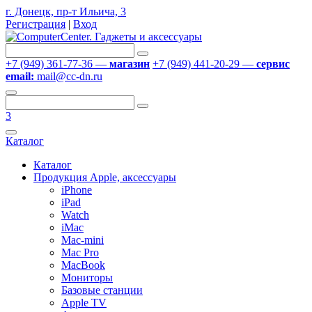
г. Донецк, пр-т Ильича, 3
Регистрация
|
Вход
+7 (949) 361-77-36 —
магазин
+7 (949) 441-20-29 —
сервис
email:
mail@cc-dn.ru
3
Каталог
Каталог
Продукция Apple, аксессуары
iPhone
iPad
Watch
iMac
Mac-mini
Mac Pro
MacBook
Мониторы
Базовые станции
Apple TV