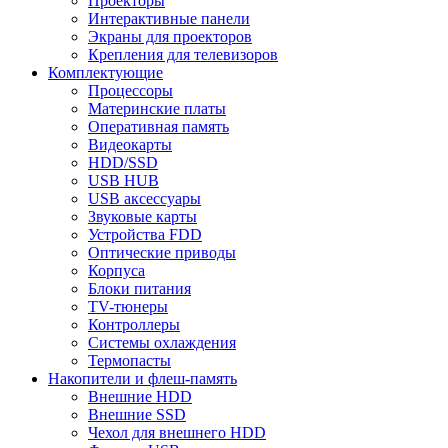
Проекторы
Интерактивные панели
Экраны для проекторов
Крепления для телевизоров
Комплектующие
Процессоры
Материнские платы
Оперативная память
Видеокарты
HDD/SSD
USB HUB
USB аксессуары
Звуковые карты
Устройства FDD
Оптические приводы
Корпуса
Блоки питания
TV-тюнеры
Контроллеры
Системы охлаждения
Термопасты
Накопители и флеш-память
Внешние HDD
Внешние SSD
Чехол для внешнего HDD