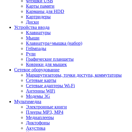
Флэшки USB
Карты памяти
Карманы для HDD
Картридеры
Диски
Устройства ввода
Клавиатуры
Мыши
Клавиатура+мышка (набор)
Геймпады
Рули
Графические планшеты
Коврики для мышек
Сетевое оборудование
Маршрутизаторы, точки доступа, коммутаторы
Сетевые карты
Сетевые адаптеры Wi-Fi
Антенны WiFi
Модемы 3G
Мультимедиа
Электронные книги
Плееры MP3, MP4
Медиаплееры
Диктофоны
Акустика