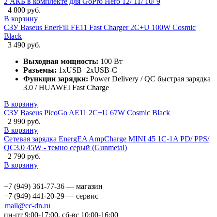
2 АКБ в комплекте для GoPro Hero 12/ 11/ 10/ 9
4 800 руб.
В корзину
СЗУ Baseus EnerFill FE11 Fast Charger 2C+U 100W Cosmic
Black
3 490 руб.
Выходная мощность:
100 Вт
Разъемы:
1xUSB+2xUSB-C
Функции зарядки:
Power Delivery / QC быстрая зарядка
3.0 / HUAWEI Fast Charge
В корзину
СЗУ Baseus PicoGo AE11 2C+U 67W Cosmic Black
2 990 руб.
В корзину
Сетевая зарядка EnergEA AmpCharge MINI 45 1C-1A PD/ PPS/
QC3.0 45W - темно серый (Gunmetal)
2 790 руб.
В корзину
+7 (949) 361-77-36 — магазин
+7 (949) 441-20-29 — сервис
mail@cc-dn.ru
пн-пт 9:00-17:00, сб-вс 10:00-16:00