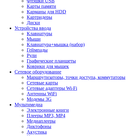
Флэшки USB
Карты памяти
Карманы для HDD
Картридеры
Диски
Устройства ввода
Клавиатуры
Мыши
Клавиатура+мышка (набор)
Геймпады
Рули
Графические планшеты
Коврики для мышек
Сетевое оборудование
Маршрутизаторы, точки доступа, коммутаторы
Сетевые карты
Сетевые адаптеры Wi-Fi
Антенны WiFi
Модемы 3G
Мультимедиа
Электронные книги
Плееры MP3, MP4
Медиаплееры
Диктофоны
Акустика