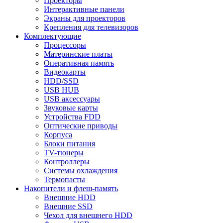
Проекторы
Интерактивные панели
Экраны для проекторов
Крепления для телевизоров
Комплектующие
Процессоры
Материнские платы
Оперативная память
Видеокарты
HDD/SSD
USB HUB
USB аксессуары
Звуковые карты
Устройства FDD
Оптические приводы
Корпуса
Блоки питания
TV-тюнеры
Контроллеры
Системы охлаждения
Термопасты
Накопители и флеш-память
Внешние HDD
Внешние SSD
Чехол для внешнего HDD