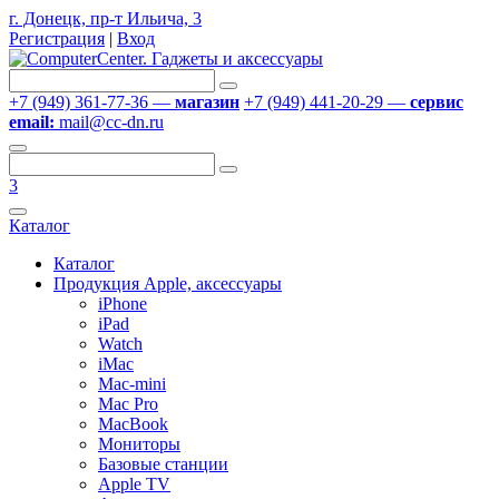
г. Донецк, пр-т Ильича, 3
Регистрация
|
Вход
+7 (949) 361-77-36 —
магазин
+7 (949) 441-20-29 —
сервис
email:
mail@cc-dn.ru
3
Каталог
Каталог
Продукция Apple, аксессуары
iPhone
iPad
Watch
iMac
Mac-mini
Mac Pro
MacBook
Мониторы
Базовые станции
Apple TV