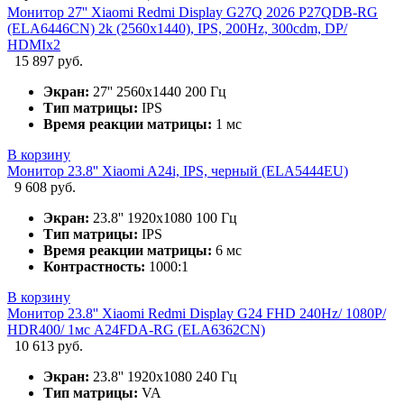
Монитор 27'' Xiaomi Redmi Display G27Q 2026 P27QDB-RG
(ELA6446CN) 2k (2560x1440), IPS, 200Hz, 300cdm, DP/
HDMIx2
15 897 руб.
Экран:
27'' 2560x1440 200 Гц
Тип матрицы:
IPS
Время реакции матрицы:
1 мс
В корзину
Монитор 23.8'' Xiaomi A24i, IPS, черный (ELA5444EU)
9 608 руб.
Экран:
23.8'' 1920х1080 100 Гц
Тип матрицы:
IPS
Время реакции матрицы:
6 мс
Контрастность:
1000:1
В корзину
Монитор 23.8'' Xiaomi Redmi Display G24 FHD 240Hz/ 1080P/
HDR400/ 1мс A24FDA-RG (ELA6362CN)
10 613 руб.
Экран:
23.8'' 1920х1080 240 Гц
Тип матрицы:
VA