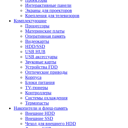
Проекторы
Интерактивные панели
Экраны для проекторов
Крепления для телевизоров
Комплектующие
Процессоры
Материнские платы
Оперативная память
Видеокарты
HDD/SSD
USB HUB
USB аксессуары
Звуковые карты
Устройства FDD
Оптические приводы
Корпуса
Блоки питания
TV-тюнеры
Контроллеры
Системы охлаждения
Термопасты
Накопители и флеш-память
Внешние HDD
Внешние SSD
Чехол для внешнего HDD