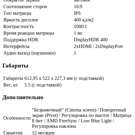
Соотношение сторон
16:9
Тип матрицы
IPS
Яркость дисплея
400 кд/м2
Контрастность
1000:1
Время реакции матрицы
1 мс
Поддержка HDR
DisplayHDR 400
Интерфейсы
2xHDMI / 2хDisplayPort
Аудио выход (наушники)
1
Габариты
Габариты
612,95 х 522 х 227,3 мм (с подставкой)
Вес, кг.
5.5 (с подставкой)
Дополнительно
"Безрамочный" (Сinema screen) / Поворотный
экран (Pivot) / Регулировка по высоте / Матрица
Особенности
8 бит / AMD FreeSync / Low Blue Light /
Регулировка наклона
Гарантия
12 месяцев