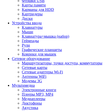
Флэшки USB
Карты памяти
Карманы для HDD
Картридеры
Диски
Устройства ввода
Клавиатуры
Мыши
Клавиатура+мышка (набор)
Геймпады
Рули
Графические планшеты
Коврики для мышек
Сетевое оборудование
Маршрутизаторы, точки доступа, коммутаторы
Сетевые карты
Сетевые адаптеры Wi-Fi
Антенны WiFi
Модемы 3G
Мультимедиа
Электронные книги
Плееры MP3, MP4
Медиаплееры
Диктофоны
Акустика