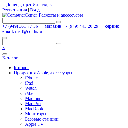
г. Донецк, пр-т Ильича, 3
Регистрация
|
Вход
+7 (949) 361-77-36 —
магазин
+7 (949) 441-20-29 —
сервис
email:
mail@cc-dn.ru
3
Каталог
Каталог
Продукция Apple, аксессуары
iPhone
iPad
Watch
iMac
Mac-mini
Mac Pro
MacBook
Мониторы
Базовые станции
Apple TV