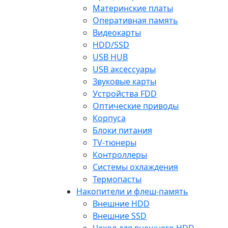
Материнские платы
Оперативная память
Видеокарты
HDD/SSD
USB HUB
USB аксессуары
Звуковые карты
Устройства FDD
Оптические приводы
Корпуса
Блоки питания
TV-тюнеры
Контроллеры
Системы охлаждения
Термопасты
Накопители и флеш-память
Внешние HDD
Внешние SSD
Чехол для внешнего HDD