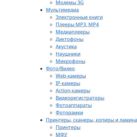
Модемы 3G
Мультимедиа
Электронные книги
Плееры MP3, MP4
Медиаплееры
Диктофоны
Акустика
Наушники
Микрофоны
Фото/Видео
Web-камеры
IP-камеры
Action-камеры
Видеорегистраторы
Фотоаппараты
Фоторамки
Принтеры, сканеры, копиры и ламин
Принтеры
МФУ