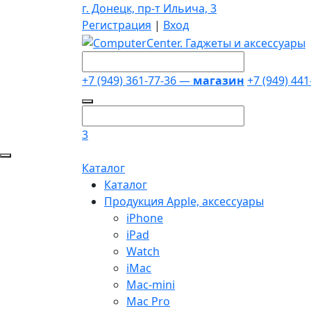
г. Донецк, пр-т Ильича, 3
Регистрация
|
Вход
+7 (949) 361-77-36 —
магазин
+7 (949) 44
3
Каталог
Каталог
Продукция Apple, аксессуары
iPhone
iPad
Watch
iMac
Mac-mini
Mac Pro