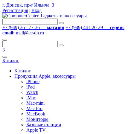
г. Донецк, пр-т Ильича, 3
Регистрация
|
Вход
+7 (949) 361-77-36 —
магазин
+7 (949) 441-20-29 —
сервис
email:
mail@cc-dn.ru
3
Каталог
Каталог
Продукция Apple, аксессуары
iPhone
iPad
Watch
iMac
Mac-mini
Mac Pro
MacBook
Мониторы
Базовые станции
Apple TV