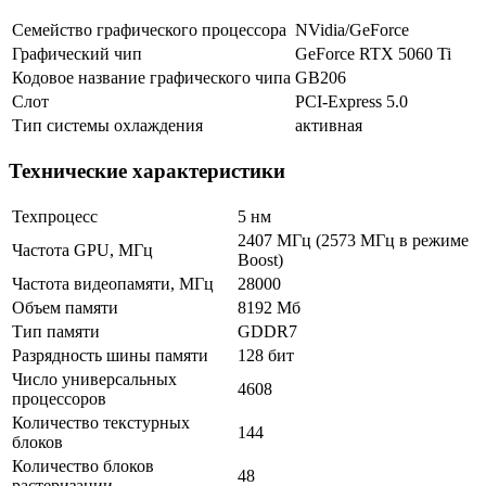
Семейство графического процессора
NVidia/GeForce
Графический чип
GeForce RTX 5060 Ti
Кодовое название графического чипа
GB206
Слот
PCI-Express 5.0
Тип системы охлаждения
активная
Технические характеристики
Техпроцесс
5 нм
2407 МГц (2573 МГц в режиме
Частота GPU, МГц
Boost)
Частота видеопамяти, МГц
28000
Объем памяти
8192 Мб
Тип памяти
GDDR7
Разрядность шины памяти
128 бит
Число универсальных
4608
процессоров
Количество текстурных
144
блоков
Количество блоков
48
растеризации