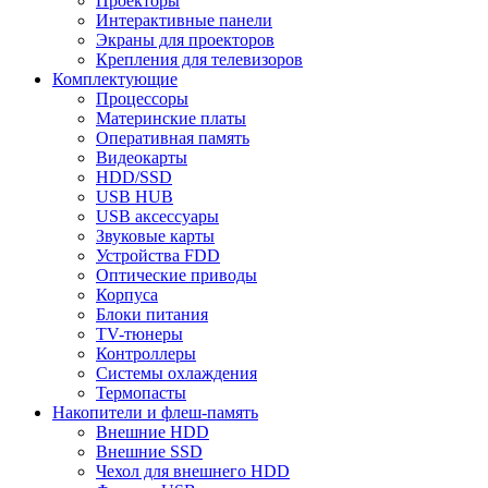
Проекторы
Интерактивные панели
Экраны для проекторов
Крепления для телевизоров
Комплектующие
Процессоры
Материнские платы
Оперативная память
Видеокарты
HDD/SSD
USB HUB
USB аксессуары
Звуковые карты
Устройства FDD
Оптические приводы
Корпуса
Блоки питания
TV-тюнеры
Контроллеры
Системы охлаждения
Термопасты
Накопители и флеш-память
Внешние HDD
Внешние SSD
Чехол для внешнего HDD