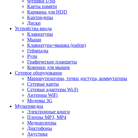
Флэшки USB
Карты памяти
Карманы для HDD
Картридеры
Диски
Устройства ввода
Клавиатуры
Мыши
Клавиатура+мышка (набор)
Геймпады
Рули
Графические планшеты
Коврики для мышек
Сетевое оборудование
Маршрутизаторы, точки доступа, коммутаторы
Сетевые карты
Сетевые адаптеры Wi-Fi
Антенны WiFi
Модемы 3G
Мультимедиа
Электронные книги
Плееры MP3, MP4
Медиаплееры
Диктофоны
Акустика