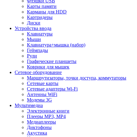
Флэшки USB
Карты памяти
Карманы для HDD
Картридеры
Диски
Устройства ввода
Клавиатуры
Мыши
Клавиатура+мышка (набор)
Геймпады
Рули
Графические планшеты
Коврики для мышек
Сетевое оборудование
Маршрутизаторы, точки доступа, коммутаторы
Сетевые карты
Сетевые адаптеры Wi-Fi
Антенны WiFi
Модемы 3G
Мультимедиа
Электронные книги
Плееры MP3, MP4
Медиаплееры
Диктофоны
Акустика