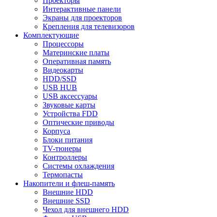
Проекторы
Интерактивные панели
Экраны для проекторов
Крепления для телевизоров
Комплектующие
Процессоры
Материнские платы
Оперативная память
Видеокарты
HDD/SSD
USB HUB
USB аксессуары
Звуковые карты
Устройства FDD
Оптические приводы
Корпуса
Блоки питания
TV-тюнеры
Контроллеры
Системы охлаждения
Термопасты
Накопители и флеш-память
Внешние HDD
Внешние SSD
Чехол для внешнего HDD