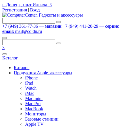
г. Донецк, пр-т Ильича, 3
Регистрация
|
Вход
+7 (949) 361-77-36 —
магазин
+7 (949) 441-20-29 —
сервис
email:
mail@cc-dn.ru
3
Каталог
Каталог
Продукция Apple, аксессуары
iPhone
iPad
Watch
iMac
Mac-mini
Mac Pro
MacBook
Мониторы
Базовые станции
Apple TV